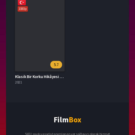
1080p
5.7
Klasik Bir Korku Hikâyesi 2021 – A Classic Horror Story 1080p Turkce Dublaj izle
2021
Film
Box
5651 sayılı yasada tanımlanan yer sağlayıcı olarak hizmet