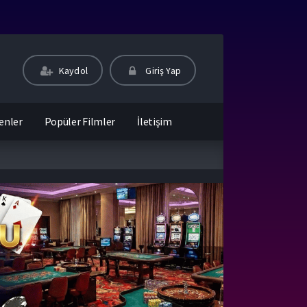
Kaydol
Giriş Yap
enler
Popüler Filmler
İletişim