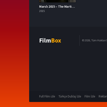
Marslı 2015 – The Martian 1080p Turkce Dublaj izle
2015
Film
Box
© 2026, Tüm Hakları S
Full Film izle
Türkçe Dublaj İzle
Film İzle
Reklam