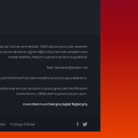
larak hizmet vermektedir. Telif hakkına konu olan eserlerin
ve yasal haklarının çiğnendiğini düşünen hak sahipleri veya
meslek birlikleri, iletişim sayfasından bize ulaşabilirler.
Mail :
boxreport@proton.me
 yeni hit filmleri Full izleme keyfini evinizde yaşayabilirsiniz.
sahip olup son zamanlarda vizyona giren yeni Yerli filmlerin
tanıtımlarını, 1080p izleme şansını kaçırmayın..
munchbet
munchbet giriş
bigbet
Bigbet giriş
leri
Polisiye Filmler