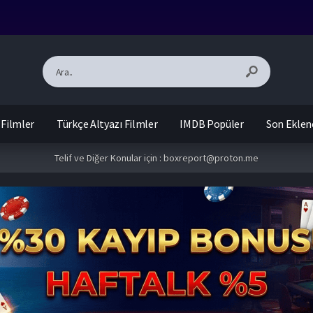
 Filmler
Türkçe Altyazı Filmler
IMDB Popüler
Son Eklen
Telif ve Diğer Konular için :
boxreport@proton.me