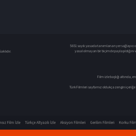
5651 sayılı yasada tanımlanan yer sağlayıcı o
yasal olmayan bir biçimde paylaşıldığını 
aklıdır.
Film izle başlığı altında, en
Türk Filmleri sayfamız oldukça zengin içeriğe 
sız Film İzle
Türkçe Altyazılı İzle
Aksiyon Filmleri
Gerilim Filmleri
Korku Film