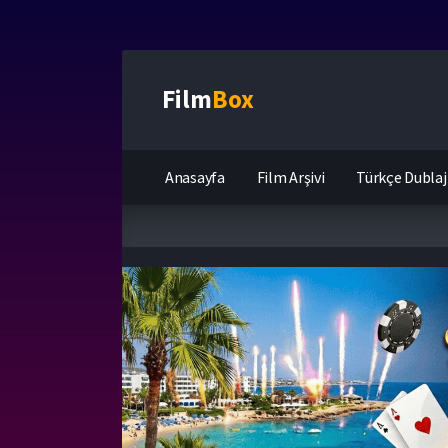
Film
Box
Anasayfa
Film Arşivi
Türkçe Dublaj