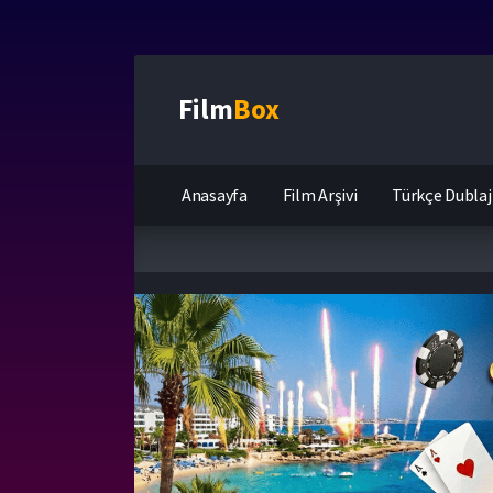
Film
Box
Anasayfa
Film Arşivi
Türkçe Dublaj