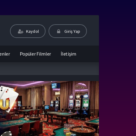
Kaydol
Giriş Yap
enler
Popüler Filmler
İletişim