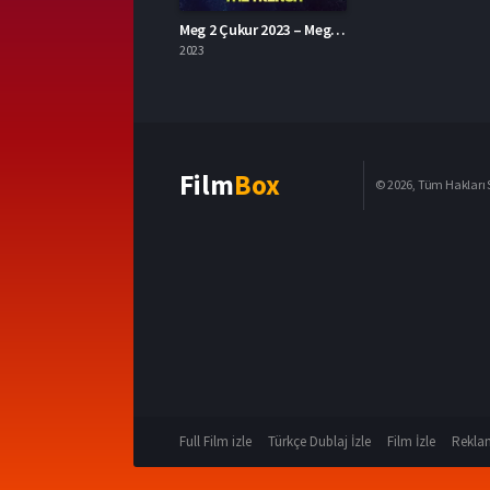
Meg 2 Çukur 2023 – Meg 2: The Trench 1080p Turkce Dublaj izle
2023
Film
Box
© 2026, Tüm Hakları S
Full Film izle
Türkçe Dublaj İzle
Film İzle
Reklam