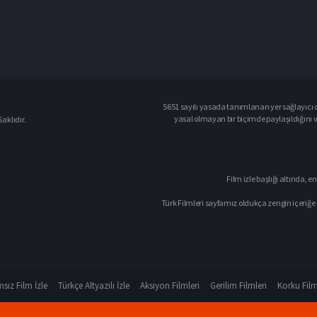
5651 sayılı yasada tanımlanan yer sağlayıcı o
yasal olmayan bir biçimde paylaşıldığını 
aklıdır.
Film izle başlığı altında, en
Türk Filmleri sayfamız oldukça zengin içeriğe 
sız Film İzle
Türkçe Altyazılı İzle
Aksiyon Filmleri
Gerilim Filmleri
Korku Film