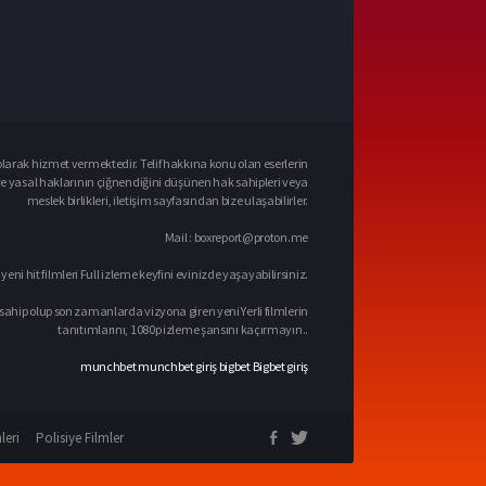
larak hizmet vermektedir. Telif hakkına konu olan eserlerin
ve yasal haklarının çiğnendiğini düşünen hak sahipleri veya
meslek birlikleri, iletişim sayfasından bize ulaşabilirler.
Mail :
boxreport@proton.me
 yeni hit filmleri Full izleme keyfini evinizde yaşayabilirsiniz.
sahip olup son zamanlarda vizyona giren yeni Yerli filmlerin
tanıtımlarını, 1080p izleme şansını kaçırmayın..
munchbet
munchbet giriş
bigbet
Bigbet giriş
leri
Polisiye Filmler