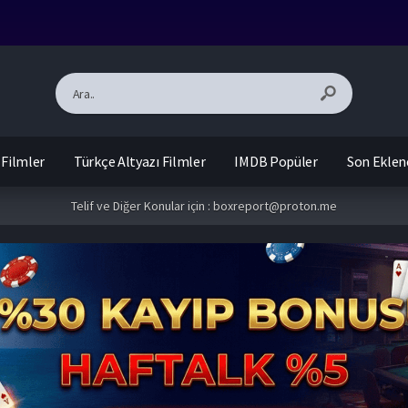
 Filmler
Türkçe Altyazı Filmler
IMDB Popüler
Son Eklen
Telif ve Diğer Konular için :
boxreport@proton.me