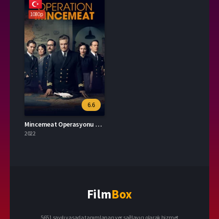
1080p
6.6
Mincemeat Operasyonu 2022 – Operation Mincemeat 1080p Turkce Dublaj izle
2022
Film
Box
5651 sayılı yasada tanımlanan yer sağlayıcı olarak hizmet