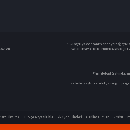
5651 sayılı yasada tanımlanan yer sağlayıcı o
yasal olmayan bir biçimde paylaşıldığını 
aklıdır.
Film izle başlığı altında, en
Türk Filmleri sayfamız oldukça zengin içeriğe 
sız Film İzle
Türkçe Altyazılı İzle
Aksiyon Filmleri
Gerilim Filmleri
Korku Film