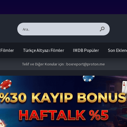
 Filmler
Türkçe Altyazı Filmler
IMDB Popüler
Son Eklen
Telif ve Diğer Konular için :
boxreport@proton.me