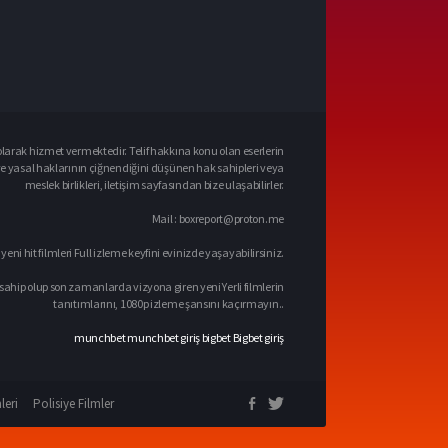
larak hizmet vermektedir. Telif hakkına konu olan eserlerin
ve yasal haklarının çiğnendiğini düşünen hak sahipleri veya
meslek birlikleri, iletişim sayfasından bize ulaşabilirler.
Mail :
boxreport@proton.me
 yeni hit filmleri Full izleme keyfini evinizde yaşayabilirsiniz.
sahip olup son zamanlarda vizyona giren yeni Yerli filmlerin
tanıtımlarını, 1080p izleme şansını kaçırmayın..
munchbet
munchbet giriş
bigbet
Bigbet giriş
leri
Polisiye Filmler