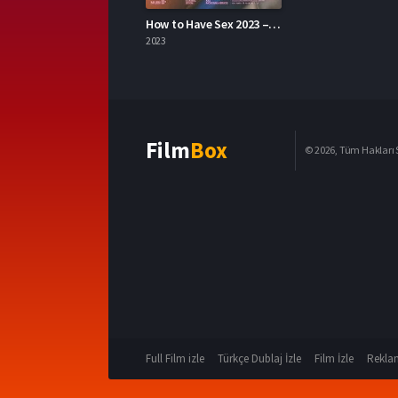
How to Have Sex 2023 – Nasıl Seks Yapılır 1080p Turkce Altyazi izle
2023
Film
Box
© 2026, Tüm Hakları S
Full Film izle
Türkçe Dublaj İzle
Film İzle
Reklam