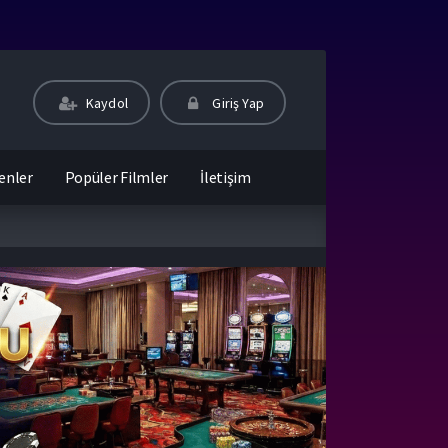
Kaydol
Giriş Yap
enler
Popüler Filmler
İletişim