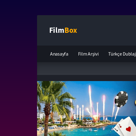
Film
Box
Anasayfa
Film Arşivi
Türkçe Dublaj