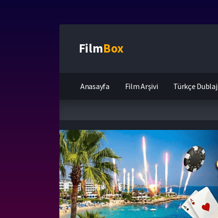
Film
Box
Anasayfa
Film Arşivi
Türkçe Dublaj