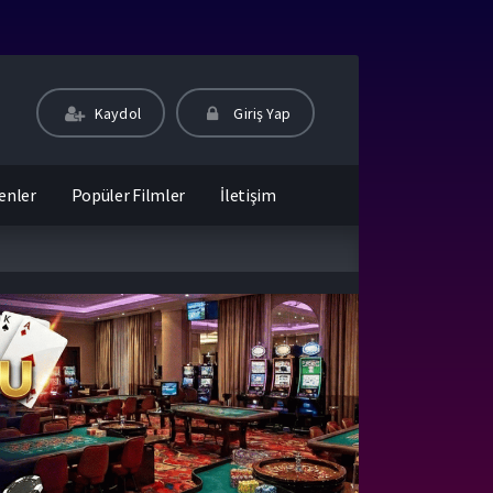
Kaydol
Giriş Yap
enler
Popüler Filmler
İletişim