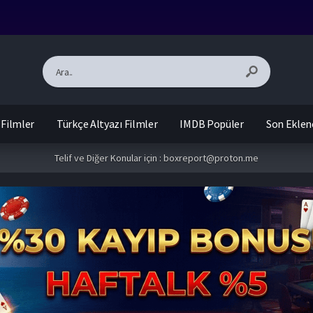
 Filmler
Türkçe Altyazı Filmler
IMDB Popüler
Son Eklen
Telif ve Diğer Konular için :
boxreport@proton.me