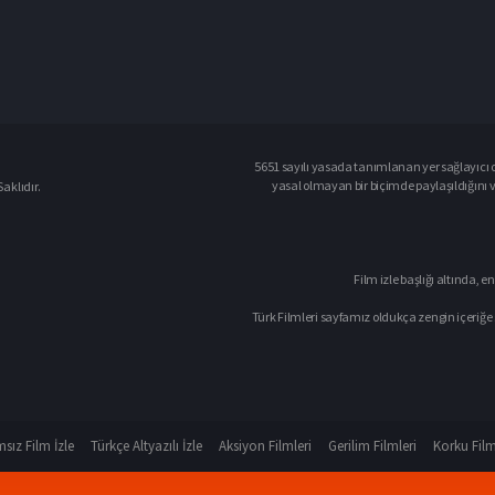
5651 sayılı yasada tanımlanan yer sağlayıcı o
yasal olmayan bir biçimde paylaşıldığını 
aklıdır.
Film izle başlığı altında, en
Türk Filmleri sayfamız oldukça zengin içeriğe 
sız Film İzle
Türkçe Altyazılı İzle
Aksiyon Filmleri
Gerilim Filmleri
Korku Film