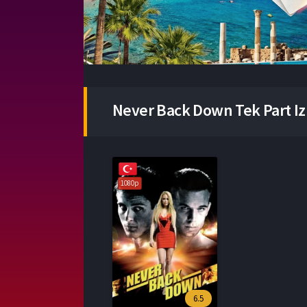
Never Back Down Tek Part Iz
1080p
6.5