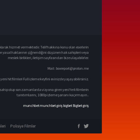
larak hizmet vermektedir. Telif hakkına konu olan eserlerin
ve yasal haklarının çiğnendiğini düşünen hak sahipleri veya
meslek birlikleri, iletişim sayfasından bize ulaşabilirler.
Mail :
boxreport@proton.me
 yeni hit filmleri Full izleme keyfini evinizde yaşayabilirsiniz.
sahip olup son zamanlarda vizyona giren yeni Yerli filmlerin
tanıtımlarını, 1080p izleme şansını kaçırmayın..
munchbet
munchbet giriş
bigbet
Bigbet giriş
leri
Polisiye Filmler