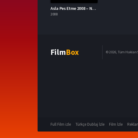
Asla Pes Etme 2008 – Never Back Down 1080p Turkce Dublaj izle
2008
Film
Box
© 2026, Tüm Hakları S
Full Film izle
Türkçe Dublaj İzle
Film İzle
Reklam