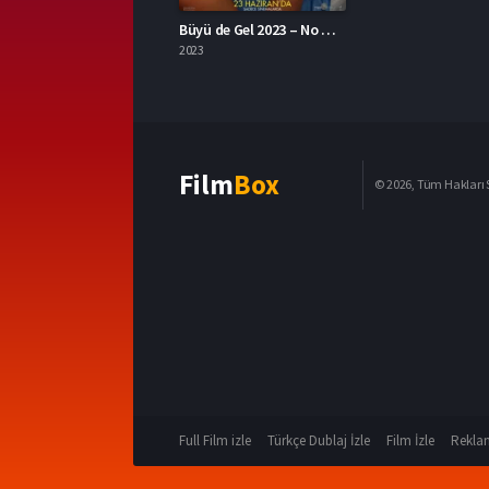
Büyü de Gel 2023 – No Hard Feelings 1080p Turkce Dublaj izle
2023
Film
Box
© 2026, Tüm Hakları S
Full Film izle
Türkçe Dublaj İzle
Film İzle
Reklam