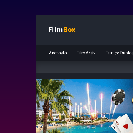
Film
Box
Anasayfa
Film Arşivi
Türkçe Dublaj