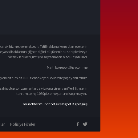
larak hizmet vermektedir. Telif hakkına konu olan eserlerin
ve yasal haklarının çiğnendiğini düşünen hak sahipleri veya
meslek birlikleri, iletişim sayfasından bize ulaşabilirler.
Mail :
boxreport@proton.me
 yeni hit filmleri Full izleme keyfini evinizde yaşayabilirsiniz.
sahip olup son zamanlarda vizyona giren yeni Yerli filmlerin
tanıtımlarını, 1080p izleme şansını kaçırmayın..
munchbet
munchbet giriş
bigbet
Bigbet giriş
leri
Polisiye Filmler