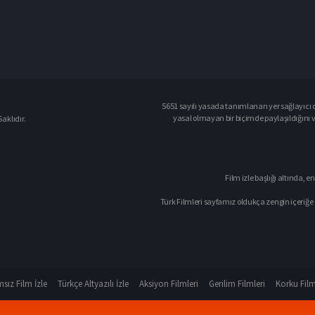
5651 sayılı yasada tanımlanan yer sağlayıcı o
yasal olmayan bir biçimde paylaşıldığını 
aklıdır.
Film izle başlığı altında, en
Türk Filmleri sayfamız oldukça zengin içeriğe 
sız Film İzle
Türkçe Altyazılı İzle
Aksiyon Filmleri
Gerilim Filmleri
Korku Film