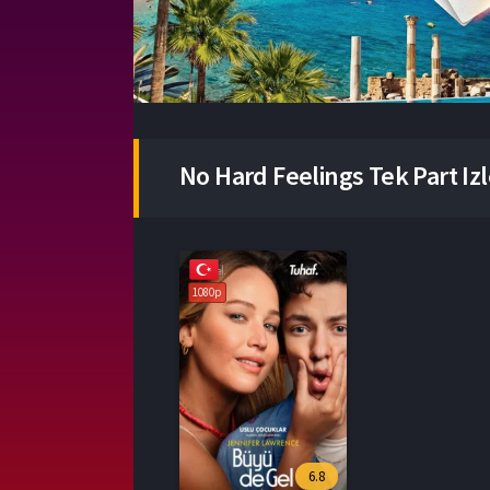
No Hard Feelings Tek Part Iz
1080p
6.8