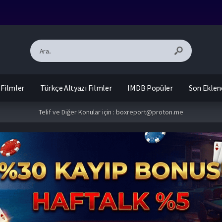
 Filmler
Türkçe Altyazı Filmler
IMDB Popüler
Son Eklen
Telif ve Diğer Konular için :
boxreport@proton.me