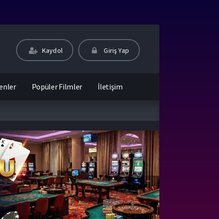
Kaydol
Giriş Yap
enler
Popüler Filmler
İletişim