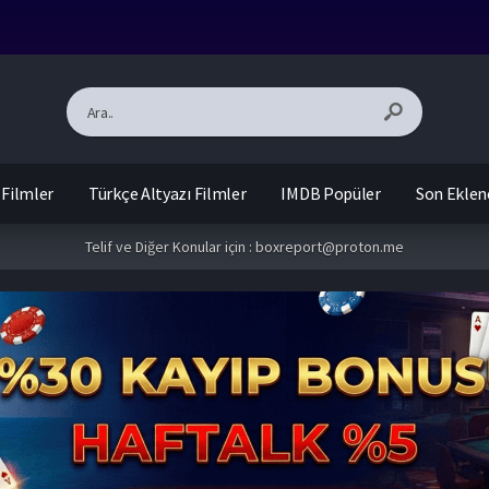
 Filmler
Türkçe Altyazı Filmler
IMDB Popüler
Son Eklen
Telif ve Diğer Konular için :
boxreport@proton.me