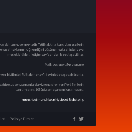
larak hizmet vermektedir. Telif hakkına konu olan eserlerin
ve yasal haklarının çiğnendiğini düşünen hak sahipleri veya
meslek birlikleri, iletişim sayfasından bize ulaşabilirler.
Mail :
boxreport@proton.me
 yeni hit filmleri Full izleme keyfini evinizde yaşayabilirsiniz.
sahip olup son zamanlarda vizyona giren yeni Yerli filmlerin
tanıtımlarını, 1080p izleme şansını kaçırmayın..
munchbet
munchbet giriş
bigbet
Bigbet giriş
leri
Polisiye Filmler