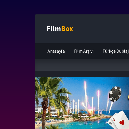
Film
Box
Anasayfa
Film Arşivi
Türkçe Dublaj