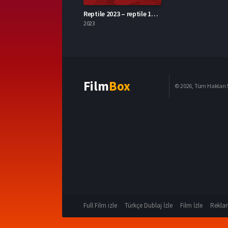
Reptile 2023 – reptile 1080p Turkce Dublaj izle
2023
Film
Box
© 2026, Tüm Hakları S
Full Film izle
Türkçe Dublaj İzle
Film İzle
Reklam