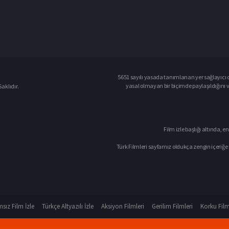
5651 sayılı yasada tanımlanan yer sağlayıcı o
yasal olmayan bir biçimde paylaşıldığını 
aklıdır.
Film izle başlığı altında, en
Türk Filmleri sayfamız oldukça zengin içeriğe 
sız Film İzle
Türkçe Altyazılı İzle
Aksiyon Filmleri
Gerilim Filmleri
Korku Film