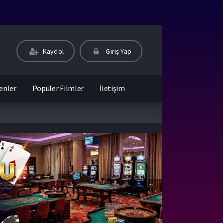
Kaydol
Giriş Yap
enler
Popüler Filmler
İletişim