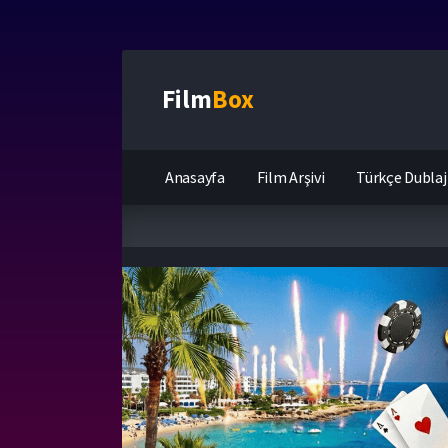
Film
Box
Anasayfa
Film Arşivi
Türkçe Dublaj