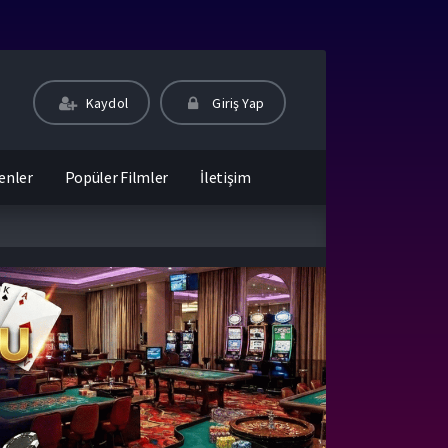
Kaydol
Giriş Yap
enler
Popüler Filmler
İletişim