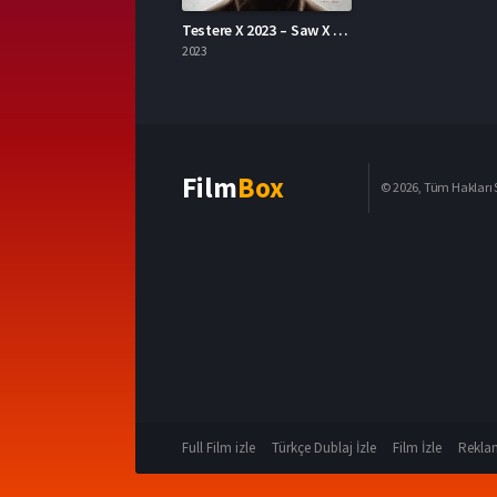
Testere X 2023 – Saw X 1080p Turkce Altyazi izle
2023
Film
Box
© 2026, Tüm Hakları S
Full Film izle
Türkçe Dublaj İzle
Film İzle
Reklam