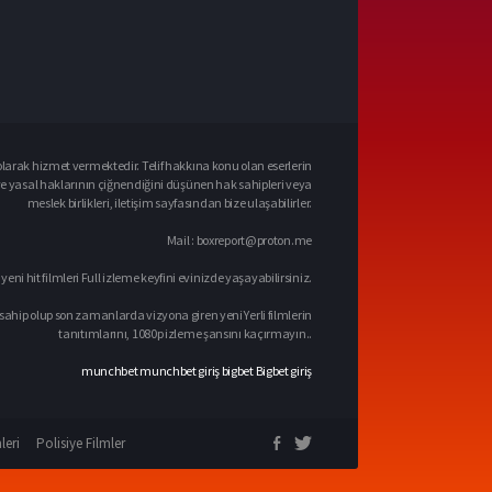
larak hizmet vermektedir. Telif hakkına konu olan eserlerin
ve yasal haklarının çiğnendiğini düşünen hak sahipleri veya
meslek birlikleri, iletişim sayfasından bize ulaşabilirler.
Mail :
boxreport@proton.me
 yeni hit filmleri Full izleme keyfini evinizde yaşayabilirsiniz.
sahip olup son zamanlarda vizyona giren yeni Yerli filmlerin
tanıtımlarını, 1080p izleme şansını kaçırmayın..
munchbet
munchbet giriş
bigbet
Bigbet giriş
leri
Polisiye Filmler