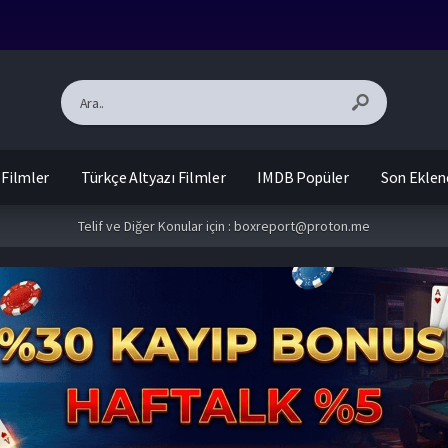
 Filmler
Türkçe Altyazı Filmler
IMDB Popüler
Son Eklen
Telif ve Diğer Konular için :
boxreport@proton.me