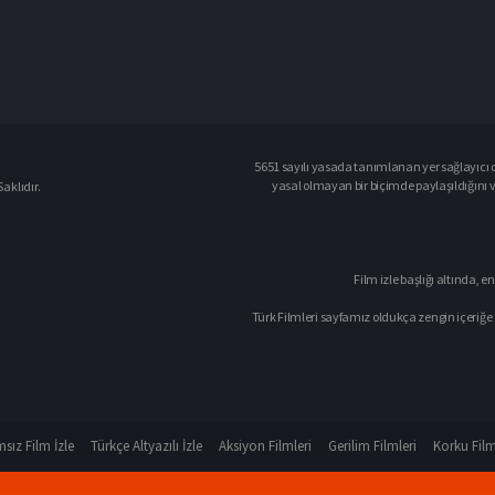
5651 sayılı yasada tanımlanan yer sağlayıcı o
yasal olmayan bir biçimde paylaşıldığını 
aklıdır.
Film izle başlığı altında, en
Türk Filmleri sayfamız oldukça zengin içeriğe 
sız Film İzle
Türkçe Altyazılı İzle
Aksiyon Filmleri
Gerilim Filmleri
Korku Film