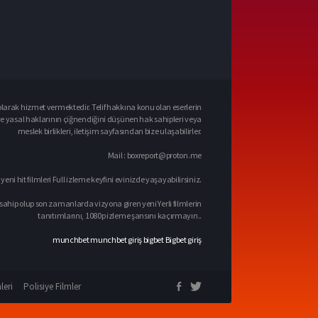
larak hizmet vermektedir. Telif hakkına konu olan eserlerin
ve yasal haklarının çiğnendiğini düşünen hak sahipleri veya
meslek birlikleri, iletişim sayfasından bize ulaşabilirler.
Mail :
boxreport@proton.me
 yeni hit filmleri Full izleme keyfini evinizde yaşayabilirsiniz.
sahip olup son zamanlarda vizyona giren yeni Yerli filmlerin
tanıtımlarını, 1080p izleme şansını kaçırmayın..
munchbet
munchbet giriş
bigbet
Bigbet giriş
leri
Polisiye Filmler