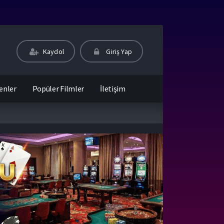
Kaydol
Giriş Yap
enler
Popüler Filmler
İletişim