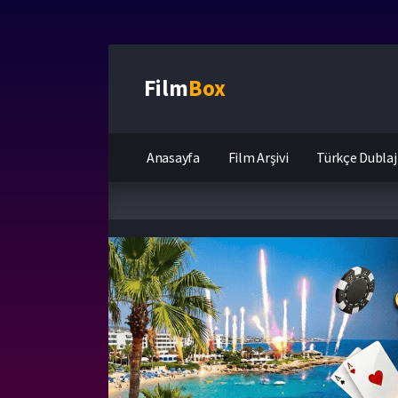
Film
Box
Anasayfa
Film Arşivi
Türkçe Dublaj