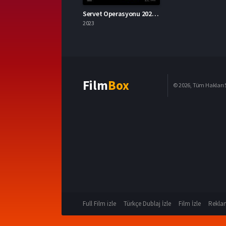
Servet Operasyonu 2023 – Operation Fortune 1080p Turkce Dublaj izle
2023
Film
Box
© 2026, Tüm Hakları S
Full Film izle
Türkçe Dublaj İzle
Film İzle
Reklam