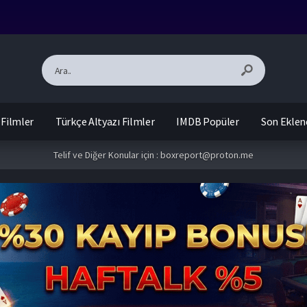
 Filmler
Türkçe Altyazı Filmler
IMDB Popüler
Son Eklen
Telif ve Diğer Konular için :
boxreport@proton.me