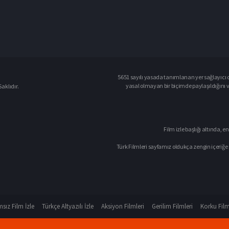
5651 sayılı yasada tanımlanan yer sağlayıcı o
yasal olmayan bir biçimde paylaşıldığını 
aklıdır.
Film izle başlığı altında, en
Türk Filmleri sayfamız oldukça zengin içeriğe 
sız Film İzle
Türkçe Altyazılı İzle
Aksiyon Filmleri
Gerilim Filmleri
Korku Film