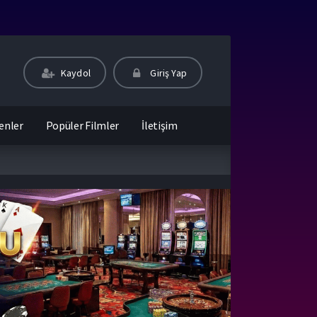
Kaydol
Giriş Yap
enler
Popüler Filmler
İletişim