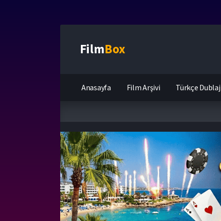
Film
Box
Anasayfa
Film Arşivi
Türkçe Dublaj