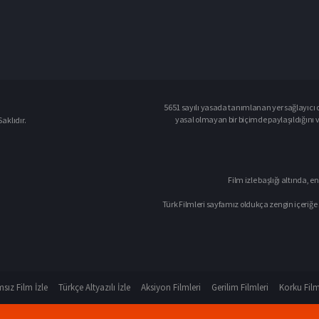
5651 sayılı yasada tanımlanan yer sağlayıcı o
yasal olmayan bir biçimde paylaşıldığını 
aklıdır.
Film izle başlığı altında, en
Türk Filmleri sayfamız oldukça zengin içeriğe 
sız Film İzle
Türkçe Altyazılı İzle
Aksiyon Filmleri
Gerilim Filmleri
Korku Film