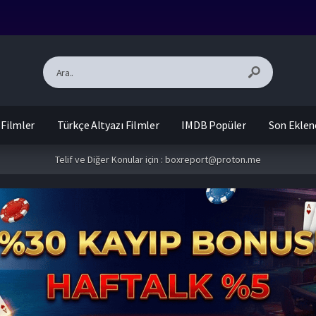
 Filmler
Türkçe Altyazı Filmler
IMDB Popüler
Son Eklen
Telif ve Diğer Konular için :
boxreport@proton.me