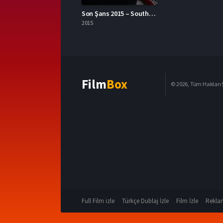
Son Şans 2015 – Southpaw 1080p Turkce Dublaj izle
2015
Film
Box
© 2026, Tüm Hakları S
Full Film izle
Türkçe Dublaj İzle
Film İzle
Reklam