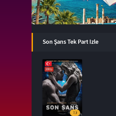
Son Şans Tek Part Izle
1080p
7.3