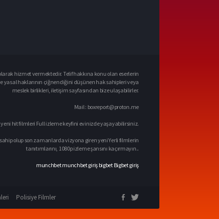
larak hizmet vermektedir. Telif hakkına konu olan eserlerin
ve yasal haklarının çiğnendiğini düşünen hak sahipleri veya
meslek birlikleri, iletişim sayfasından bize ulaşabilirler.
Mail :
boxreport@proton.me
 yeni hit filmleri Full izleme keyfini evinizde yaşayabilirsiniz.
sahip olup son zamanlarda vizyona giren yeni Yerli filmlerin
tanıtımlarını, 1080p izleme şansını kaçırmayın..
munchbet
munchbet giriş
bigbet
Bigbet giriş
leri
Polisiye Filmler