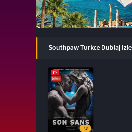
Southpaw Turkce Dublaj Izle
1080p
7.3