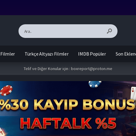
 Filmler
Türkçe Altyazı Filmler
IMDB Popüler
Son Eklen
Telif ve Diğer Konular için :
boxreport@proton.me