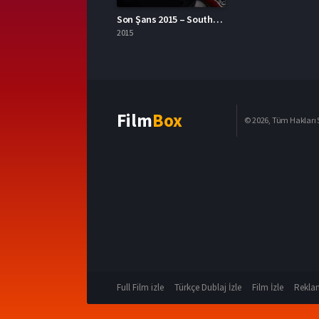
Son Şans 2015 – Southpaw 1080p Turkce Dublaj izle
2015
Film
Box
© 2026, Tüm Hakları S
Full Film izle
Türkçe Dublaj İzle
Film İzle
Reklam