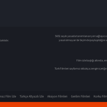
5651 sayılı yasada tanımlanan yer sağlayıcı o
yasal olmayan bir biçimde paylaşıldığını 
aklıdır.
Film izle başlığı altında, en
Türk Filmleri sayfamız oldukça zengin içeriğe 
sız Film İzle
Türkçe Altyazılı İzle
Aksiyon Filmleri
Gerilim Filmleri
Korku Film