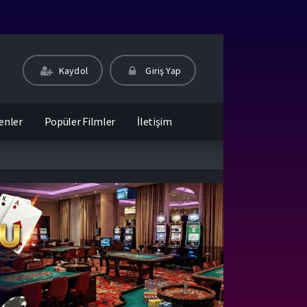
Kaydol
Giriş Yap
enler
Popüler Filmler
İletişim