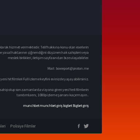
larak hizmet vermektedir. Telif hakkına konu olan eserlerin
ve yasal haklarının çiğnendiğini düşünen hak sahipleri veya
meslek birlikleri, iletişim sayfasından bize ulaşabilirler.
Mail :
boxreport@proton.me
 yeni hit filmleri Full izleme keyfini evinizde yaşayabilirsiniz.
sahip olup son zamanlarda vizyona giren yeni Yerli filmlerin
tanıtımlarını, 1080p izleme şansını kaçırmayın..
munchbet
munchbet giriş
bigbet
Bigbet giriş
leri
Polisiye Filmler