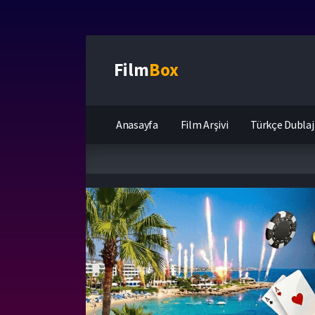
Film
Box
Anasayfa
Film Arşivi
Türkçe Dublaj