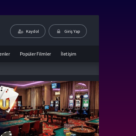
Kaydol
Giriş Yap
enler
Popüler Filmler
İletişim