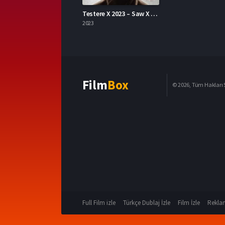
Testere X 2023 – Saw X 1080p Turkce Altyazi izle
2023
Film
Box
© 2026, Tüm Hakları S
Full Film izle
Türkçe Dublaj İzle
Film İzle
Reklam