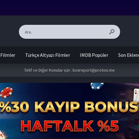
 Filmler
Türkçe Altyazı Filmler
IMDB Popüler
Son Eklen
Telif ve Diğer Konular için :
boxreport@proton.me