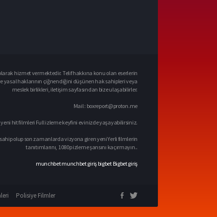
larak hizmet vermektedir. Telif hakkına konu olan eserlerin
ve yasal haklarının çiğnendiğini düşünen hak sahipleri veya
meslek birlikleri, iletişim sayfasından bize ulaşabilirler.
Mail :
boxreport@proton.me
 yeni hit filmleri Full izleme keyfini evinizde yaşayabilirsiniz.
sahip olup son zamanlarda vizyona giren yeni Yerli filmlerin
tanıtımlarını, 1080p izleme şansını kaçırmayın..
munchbet
munchbet giriş
bigbet
Bigbet giriş
leri
Polisiye Filmler