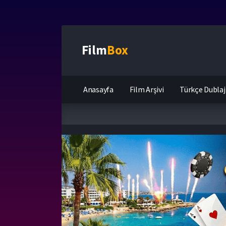
Film
Box
Anasayfa
Film Arşivi
Türkçe Dublaj