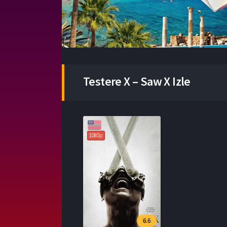
Testere X – Saw X Izle
1080p
6.6