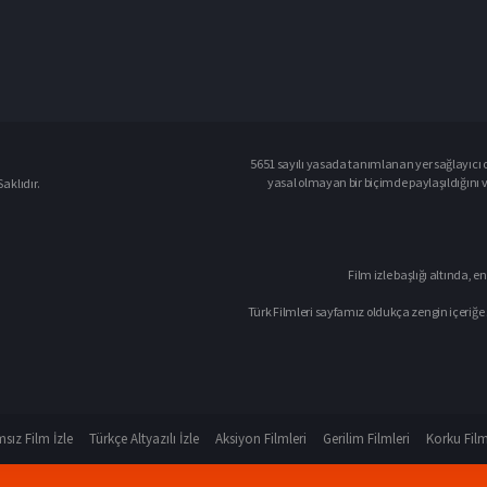
5651 sayılı yasada tanımlanan yer sağlayıcı o
yasal olmayan bir biçimde paylaşıldığını 
aklıdır.
Film izle başlığı altında, en
Türk Filmleri sayfamız oldukça zengin içeriğe 
sız Film İzle
Türkçe Altyazılı İzle
Aksiyon Filmleri
Gerilim Filmleri
Korku Film