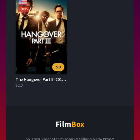
1080p
5.8
The Hangover Part III 2013 – Felekten Bir Gece 3 1080p Turkce Altyazi izle
2013
Film
Box
5651 sayılı yasada tanımlanan yer sağlayıcı olarak hizmet