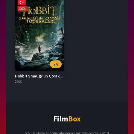
1080p
7.8
Hobbit Smaug\’un Çorak Toprakları 2013 – The Hobbit: The Desolation of Smaug 1080p Turkce Dublaj izle
2013
Film
Box
5651 sayılı yasada tanımlanan yer sağlayıcı olarak hizmet