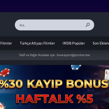
 Filmler
Türkçe Altyazı Filmler
IMDB Popüler
Son Eklen
Telif ve Diğer Konular için :
boxreport@proton.me