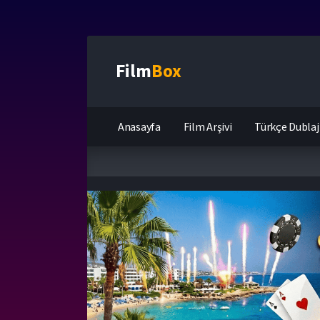
Film
Box
Anasayfa
Film Arşivi
Türkçe Dublaj