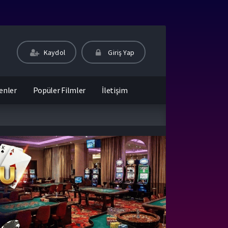
Kaydol
Giriş Yap
enler
Popüler Filmler
İletişim