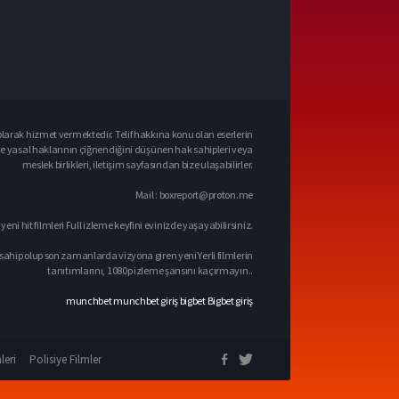
larak hizmet vermektedir. Telif hakkına konu olan eserlerin
ve yasal haklarının çiğnendiğini düşünen hak sahipleri veya
meslek birlikleri, iletişim sayfasından bize ulaşabilirler.
Mail :
boxreport@proton.me
 yeni hit filmleri Full izleme keyfini evinizde yaşayabilirsiniz.
sahip olup son zamanlarda vizyona giren yeni Yerli filmlerin
tanıtımlarını, 1080p izleme şansını kaçırmayın..
munchbet
munchbet giriş
bigbet
Bigbet giriş
leri
Polisiye Filmler