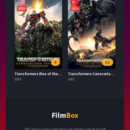
1080p
1080p
6
6.1
Transformers Rise of the Beasts 2023 – Transformers: Canavarların Yükselişi 1080p Turkce Altyazi izle
Transformers Canavarların Yükselişi 2023 – Transformers: Rise of the Beasts 1080p Turkce Dublaj izle
2023
2023
Film
Box
5651 sayılı yasada tanımlanan yer sağlayıcı olarak hizmet