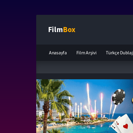
Film
Box
Anasayfa
Film Arşivi
Türkçe Dublaj