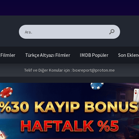
 Filmler
Türkçe Altyazı Filmler
IMDB Popüler
Son Eklen
Telif ve Diğer Konular için :
boxreport@proton.me