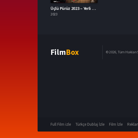
Üçlü Pürüz 2023 – Yerli Film 1080p Turkce Dublaj izle
2023
Film
Box
© 2026, Tüm Hakları S
Full Film izle
Türkçe Dublaj İzle
Film İzle
Reklam