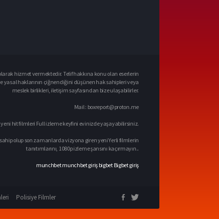
larak hizmet vermektedir. Telif hakkına konu olan eserlerin
ve yasal haklarının çiğnendiğini düşünen hak sahipleri veya
meslek birlikleri, iletişim sayfasından bize ulaşabilirler.
Mail :
boxreport@proton.me
 yeni hit filmleri Full izleme keyfini evinizde yaşayabilirsiniz.
sahip olup son zamanlarda vizyona giren yeni Yerli filmlerin
tanıtımlarını, 1080p izleme şansını kaçırmayın..
munchbet
munchbet giriş
bigbet
Bigbet giriş
leri
Polisiye Filmler