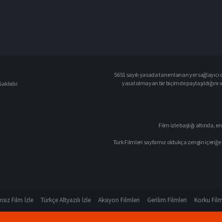
5651 sayılı yasada tanımlanan yer sağlayıcı o
yasal olmayan bir biçimde paylaşıldığını 
aklıdır.
Film izle başlığı altında, en
Türk Filmleri sayfamız oldukça zengin içeriğe 
sız Film İzle
Türkçe Altyazılı İzle
Aksiyon Filmleri
Gerilim Filmleri
Korku Film