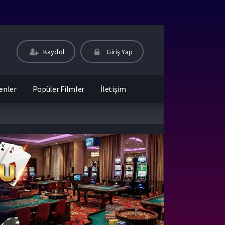
Kaydol
Giriş Yap
enler
Popüler Filmler
İletişim