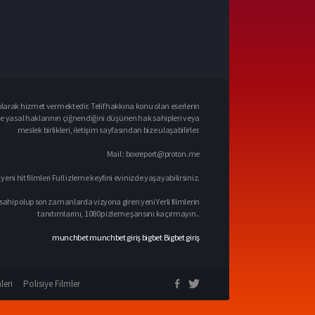
larak hizmet vermektedir. Telif hakkına konu olan eserlerin
ve yasal haklarının çiğnendiğini düşünen hak sahipleri veya
meslek birlikleri, iletişim sayfasından bize ulaşabilirler.
Mail :
boxreport@proton.me
 yeni hit filmleri Full izleme keyfini evinizde yaşayabilirsiniz.
sahip olup son zamanlarda vizyona giren yeni Yerli filmlerin
tanıtımlarını, 1080p izleme şansını kaçırmayın..
munchbet
munchbet giriş
bigbet
Bigbet giriş
leri
Polisiye Filmler