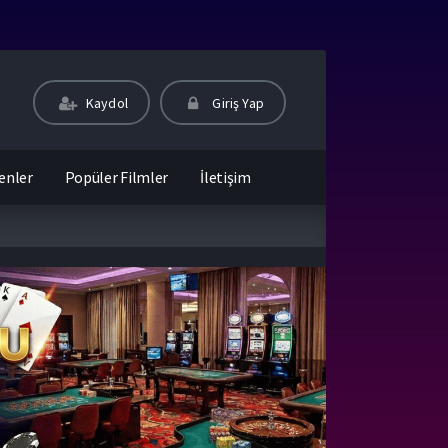
Kaydol
Giriş Yap
enler
Popüler Filmler
İletişim