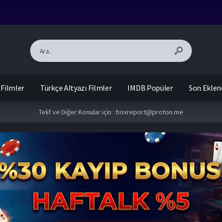
 Filmler
Türkçe Altyazı Filmler
IMDB Popüler
Son Eklen
Telif ve Diğer Konular için :
boxreport@proton.me