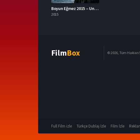
Boyun Eğmez 2015 – Unbroken 1080p Turkce Dublaj izle
2015
Film
Box
© 2026, Tüm Hakları S
Full Film izle
Türkçe Dublaj İzle
Film İzle
Reklam