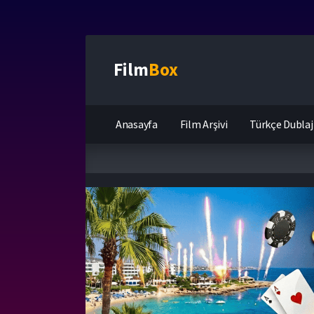
Film
Box
Anasayfa
Film Arşivi
Türkçe Dublaj