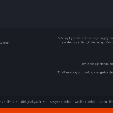
5651 sayılı yasada tanımlanan yer sağlayıcı o
yasal olmayan bir biçimde paylaşıldığını 
aklıdır.
Film izle başlığı altında, en
Türk Filmleri sayfamız oldukça zengin içeriğe 
sız Film İzle
Türkçe Altyazılı İzle
Aksiyon Filmleri
Gerilim Filmleri
Korku Film