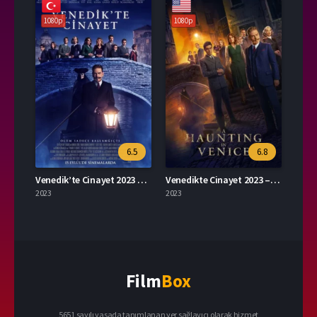
1080p
1080p
6.5
6.8
Venedik’te Cinayet 2023 – A Haunting in Venice 1080p Turkce Dublaj izle
Venedikte Cinayet 2023 – A HAUNTING IN VENICE 1080p Turkce Altyazi izle
2023
2023
Film
Box
5651 sayılı yasada tanımlanan yer sağlayıcı olarak hizmet