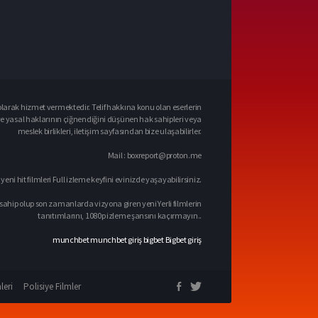
larak hizmet vermektedir. Telif hakkına konu olan eserlerin
ve yasal haklarının çiğnendiğini düşünen hak sahipleri veya
meslek birlikleri, iletişim sayfasından bize ulaşabilirler.
Mail :
boxreport@proton.me
 yeni hit filmleri Full izleme keyfini evinizde yaşayabilirsiniz.
sahip olup son zamanlarda vizyona giren yeni Yerli filmlerin
tanıtımlarını, 1080p izleme şansını kaçırmayın..
munchbet
munchbet giriş
bigbet
Bigbet giriş
leri
Polisiye Filmler