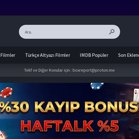
 Filmler
Türkçe Altyazı Filmler
IMDB Popüler
Son Eklen
Telif ve Diğer Konular için :
boxreport@proton.me