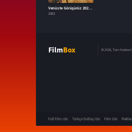
Venüste Görüşürüz 2023 – See You on Venus 1080p Turkce Altyazi izle
2023
Film
Box
© 2026, Tüm Hakları S
Full Film izle
Türkçe Dublaj İzle
Film İzle
Reklam