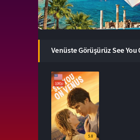
Venüste Görüşürüz See You 
1080p
5.8