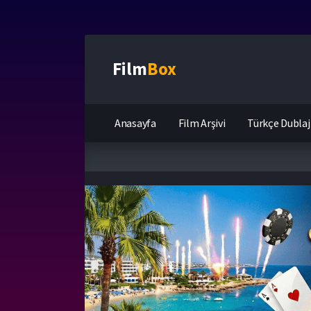
Film
Box
Anasayfa
Film Arşivi
Türkçe Dublaj