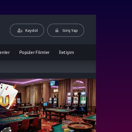
Kaydol
Giriş Yap
enler
Popüler Filmler
İletişim