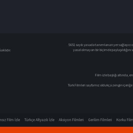
5651 sayılı yasada tanımlanan yer sağlayıcı o
yasal olmayan bir biçimde paylaşıldığını 
aklıdır.
Film izle başlığı altında, en
Türk Filmleri sayfamız oldukça zengin içeriğe 
sız Film İzle
Türkçe Altyazılı İzle
Aksiyon Filmleri
Gerilim Filmleri
Korku Film