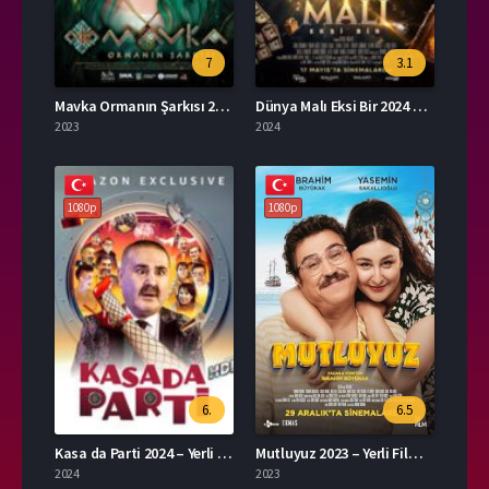
7
3.1
Mavka Ormanın Şarkısı 2023 – Yerli Film 1080p Turkce Dublaj izle
Dünya Malı Eksi Bir 2024 – Yerli Film 1080p Turkce Dublaj izle
2023
2024
1080p
1080p
6.
6.5
Kasa da Parti 2024 – Yerli Film 1080p Turkce Dublaj izle
Mutluyuz 2023 – Yerli Film 1080p Turkce Dublaj izle
2024
2023