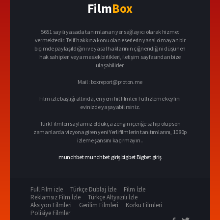
Film
Box
5651 sayılı yasada tanımlanan yer sağlayıcı olarak hizmet
vermektedir. Telif hakkına konu olan eserlerin yasal olmayan bir
biçimde paylaşıldığını ve yasal haklarının çiğnendiğini düşünen
hak sahipleri veya meslek birlikleri, iletişim sayfasından bize
ulaşabilirler.
Mail :
boxreport@proton.me
Film izle başlığı altında, en yeni hit filmleri Full izleme keyfini
evinizde yaşayabilirsiniz.
Türk Filmleri sayfamız oldukça zengin içeriğe sahip olup son
zamanlarda vizyona giren yeni Yerli filmlerin tanıtımlarını, 1080p
izleme şansını kaçırmayın..
munchbet
munchbet giriş
bigbet
Bigbet giriş
Full Film izle
Türkçe Dublaj İzle
Film İzle
Reklamsız Film İzle
Türkçe Altyazılı İzle
Aksiyon Filmleri
Gerilim Filmleri
Korku Filmleri
Polisiye Filmler