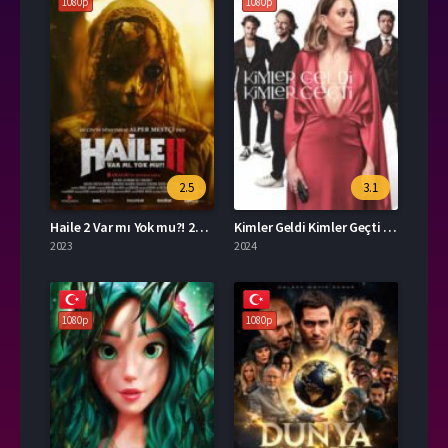
1080p
1080p
2.5
3.1
Haile 2 Var mı Yok mu?! 2023 – Yerli Film 1080p Turkce Dublaj izle
Kimler Geldi Kimler Geçti Dizi 2024 – Yerli Film 1080p Turkce Dublaj izle
2023
2024
1080p
1080p