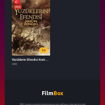
1080p
9.0
Yüzüklerin Efendisi Kralın Dönüşü 2003 – The Lord of the Rings: The Return of the King 1080p Turkce Dublaj izle
2003
Film
Box
5651 sayılı yasada tanımlanan yer sağlayıcı olarak hizmet