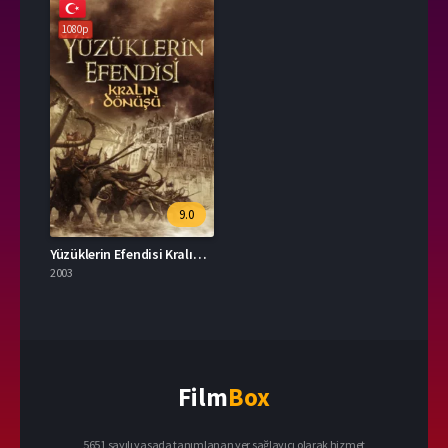
1080p
9.0
Yüzüklerin Efendisi Kralın Dönüşü 2003 – The Lord of the Rings: The Return of the King 1080p Turkce Dublaj izle
2003
Film
Box
5651 sayılı yasada tanımlanan yer sağlayıcı olarak hizmet