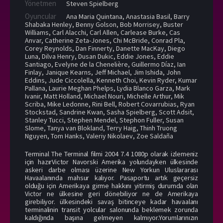
Yönetmen
Steven Spielberg
Oyuncular
Ana Maria Quintana
,
Anastasia Basil
,
Barry
Shabaka Henley
,
Benny Golson
,
Bob Morrisey
,
Buster
Williams
,
Carl Alacchi
,
Carl Allen
,
Carlease Burke
,
Cas
Anvar
,
Catherine Zeta-Jones
,
Chi McBride
,
Conrad Pla
,
Corey Reynolds
,
Dan Finnerty
,
Danette MacKay
,
Diego
Luna
,
Dilva Henry
,
Dusan Dukic
,
Eddie Jones
,
Eddie
Santiago
,
Evelyne de la Chenelière
,
Guillermo Díaz
,
Ian
Finlay
,
Janique Kearns
,
Jeff Michael
,
Jim Ishida
,
John
Eddins
,
Jude Ciccolella
,
Kenneth Choi
,
Kevin Ryder
,
Kumar
Pallana
,
Laurie Meghan Phelps
,
Lydia Blanco Garza
,
Mark
Ivanir
,
Matt Holland
,
Michael Nouri
,
Michelle Arthur
,
Mik
Scriba
,
Mike Ledonne
,
Rini Bell
,
Robert Covarrubias
,
Ryan
Stockstad
,
Sandrine Kwan
,
Sasha Spielberg
,
Scott Adsit
,
Stanley Tucci
,
Stephen Mendel
,
Stephon Fuller
,
Susan
Slome
,
Tanya van Blokland
,
Terry Haig
,
Thinh Truong
Nguyen
,
Tom Hanks
,
Valeriy Nikolaev
,
Zoe Saldaña
Terminal The Terminal filmi 2004 7.4 1080p olarak izlemeniz
için hazırVictor Navorski Amerika yolundayken ülkesinde
askeri darbe olması üzerine New Yorkun Uluslararası
Havaalanında mahsur kalıyor. Pasaportu artık geçersiz
olduğu için Amerikaya girme hakkını yitirmiş durumda olan
Victor ne ülkesine geri dönebiliyor ne de Amerikaya
girebiliyor. ülkesindeki savaş bitinceye kadar havaalanı
terminalinin transit yolcular salonunda beklemek zorunda
kaldığında başına gelmeyen kalmıyor.Yorumlarınızın