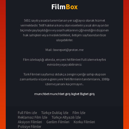
Film
Box
5651 sayılı yasada tanımlanan yer sağlayıcı olarak hizmet
vermektedir. Telif hakkına konu olan eserlerin yasal olmayan bir
biçimde paylaşıldığını ve yasal haklarının çiğnendiğini düşünen
hak sahipleri veya meslek birlikleri, iletişim sayfasından bize
ulaşabilirler.
Mail :
boxreport@proton.me
Film izle başlığı altında, en yeni hit filmleri Full izleme keyfini
evinizde yaşayabilirsiniz.
Türk Filmleri sayfamız oldukça zengin içeriğe sahip olup son
zamanlarda vizyona giren yeni Yerli filmlerin tanıtımlarını, 1080p
izleme şansını kaçırmayın..
munchbet
munchbet giriş
bigbet
Bigbet giriş
Full Film izle
Türkçe Dublaj İzle
Film İzle
Reklamsız Film İzle
Türkçe Altyazılı İzle
Aksiyon Filmleri
Gerilim Filmleri
Korku Filmleri
Polisiye Filmler