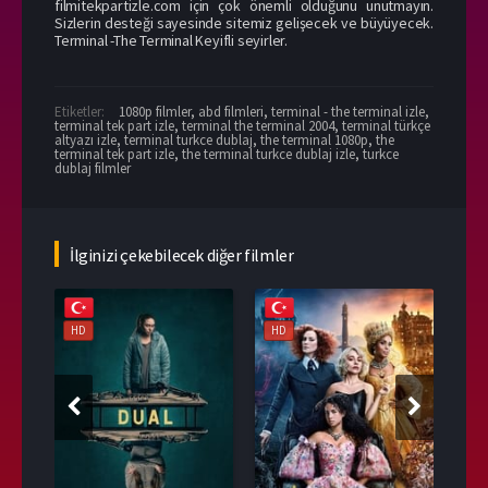
filmitekpartizle.com için çok önemli olduğunu unutmayın.
Sizlerin desteği sayesinde sitemiz gelişecek ve büyüyecek.
Terminal -The Terminal Keyifli seyirler.
Etiketler:
1080p filmler
,
abd filmleri
,
terminal - the terminal izle
,
terminal tek part izle
,
terminal the terminal 2004
,
terminal türkçe
altyazı izle
,
terminal turkce dublaj
,
the terminal 1080p
,
the
terminal tek part izle
,
the terminal turkce dublaj izle
,
turkce
dublaj filmler
İlginizi çekebilecek diğer filmler
HD
HD
HD