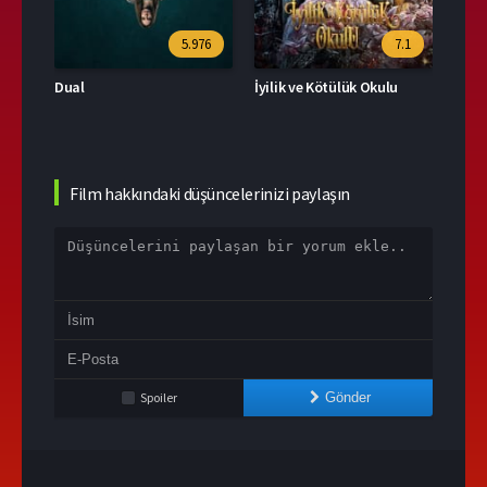
39
5.976
7.1
Dual
İyilik ve Kötülük Okulu
Film hakkındaki düşüncelerinizi paylaşın
Spoiler
Gönder