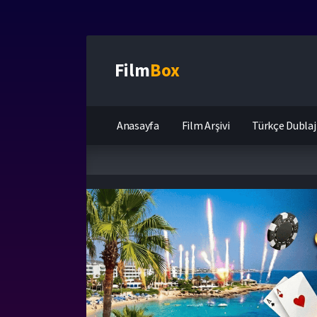
Film
Box
Anasayfa
Film Arşivi
Türkçe Dublaj