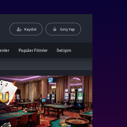
Kaydol
Giriş Yap
enler
Popüler Filmler
İletişim