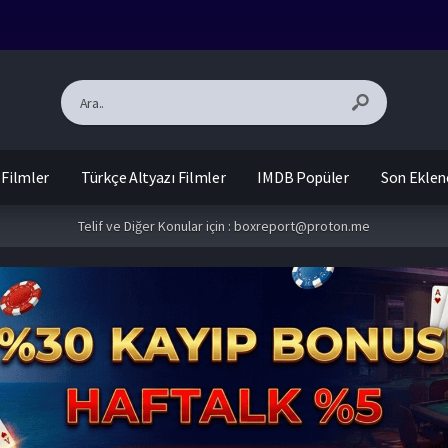
 Filmler
Türkçe Altyazı Filmler
IMDB Popüler
Son Eklen
Telif ve Diğer Konular için :
boxreport@proton.me