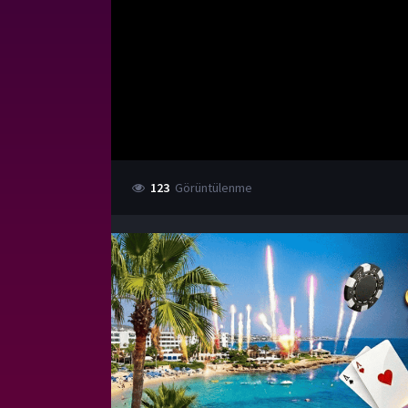
123
Görüntülenme