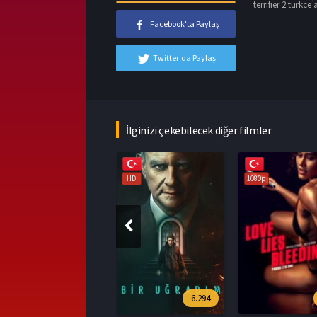
terrifier 2 turkce 
Facebook'ta Paylaş
Twitter'da Paylaş
İlginizi çekebilecek diğer filmler
HD
1080p
1080p
6.294
6.9