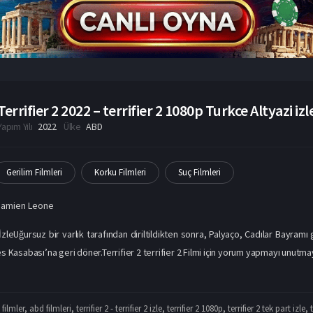
Terrifier 2 2022 – terrifier 2 1080p Turkce Altyazi izl
Yapım Yılı
2022
Ülke
ABD
Gerilim Filmleri
Korku Filmleri
Suç Filmleri
Damien Leone
 İzleUğursuz bir varlık tarafından diriltildikten sonra, Palyaço, Cadılar Bayra
es Kasabası’na geri döner.Terrifier 2 terrifier 2 Filmi için yorum yapmayı unutmayın
filmler
,
abd filmleri
,
terrifier 2 - terrifier 2 izle
,
terrifier 2 1080p
,
terrifier 2 tek part izle
,