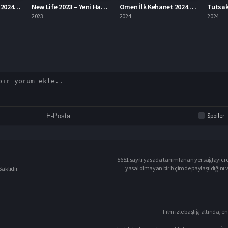
New Life 2023 – Yeni Hayat 1080p Turkce Altyazi izle
Omen İlk Kehanet 2024 – Omen: İlk Kehanet 1080p Turkce Dublaj izle
Tutsak Abigail 2024 – Tutsak Abigail 1080p Turkce Altyazi izle
2024
2024
2023
Spoiler
5651 sayılı yasada tanımlanan yer sağlayıcı o
yasal olmayan bir biçimde paylaşıldığını 
aklıdır.
Film izle başlığı altında, en