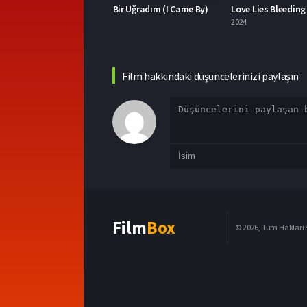
ir Uğradım (I Came By)
Love Lies Bleeding 2024 – Aşk Kanayan Yalanlardır 1080p Turkce Dublaj izle
2024
2023
Film hakkındaki düşüncelerinizi paylaşın
Film
Box
© 2026, Tüm Hakları S