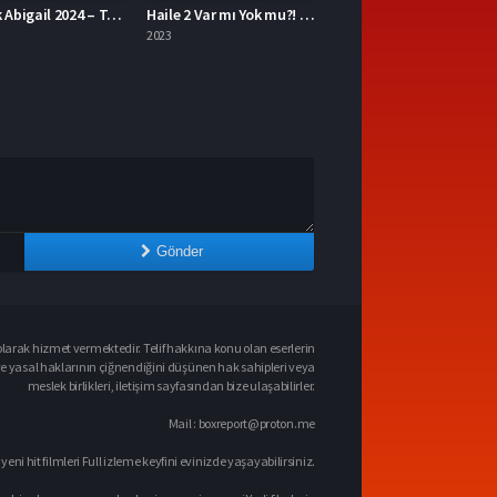
Haile 2 Var mı Yok mu?! 2023 – Yerli Film 1080p Turkce Dublaj izle
Vincent Ölmeli 2023 – Vincent Ölmeli 1080p Turkce Altyazi izle
2023
Gönder
larak hizmet vermektedir. Telif hakkına konu olan eserlerin
ve yasal haklarının çiğnendiğini düşünen hak sahipleri veya
meslek birlikleri, iletişim sayfasından bize ulaşabilirler.
Mail :
boxreport@proton.me
 yeni hit filmleri Full izleme keyfini evinizde yaşayabilirsiniz.