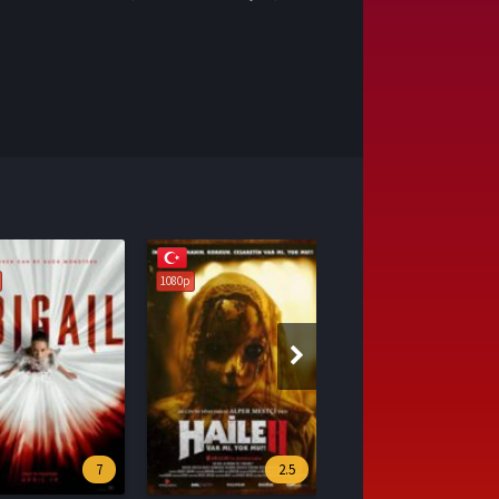
1080p
2.5
6.6