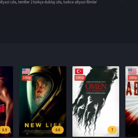
altyazi izle
,
terrifier 2 türkçe dublaj izle
,
turkce altyazi filmler
1080p
1080p
1080p
6.6
7
7