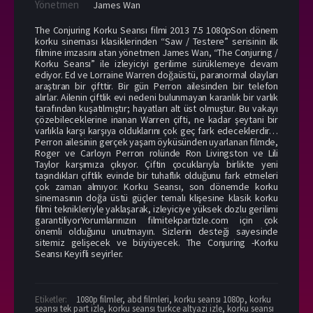
Yönetmen
James Wan
The Conjuring Korku Seansı filmi 2013 7.5 1080pSon dönem
korku sineması klasiklerinden “Saw / Testere” serisinin ilk
filmine imzasını atan yönetmen James Wan, “The Conjuring /
Korku Seansı” ile izleyiciyi gerilime sürüklemeye devam
ediyor. Ed ve Lorraine Warren doğaüstü, paranormal olayları
araştıran bir çifttir. Bir gün Perron ailesinden bir telefon
alırlar. Ailenin çiftlik evi nedeni bulunmayan karanlık bir varlık
tarafından kuşatılmıştır; hayatları alt üst olmuştur. Bu vakayı
çözebileceklerine inanan Warren çifti, ne kadar şeytani bir
varlıkla karşı karşıya olduklarını çok geç fark edeceklerdir…
Perron ailesinin gerçek yaşam öyküsünden uyarlanan filmde,
Roger ve Carloyn Perron rolünde Ron Livingston ve Lili
Taylor karşımıza çıkıyor. Çiftin çocuklarıyla birlikte yeni
taşındıkları çiftlik evinde bir tuhaflık olduğunu fark etmeleri
çok zaman almıyor. Korku Seansı, son dönemde korku
sinemasının doğa üstü güçler temalı klişesine klasik korku
filmi teknikleriyle yaklaşarak, izleyiciye yüksek dozlu gerilimi
garantiliyorYorumlarınızın filmitekpartizle.com için çok
önemli olduğunu unutmayın. Sizlerin desteği sayesinde
sitemiz gelişecek ve büyüyecek. The Conjuring -Korku
Seansı Keyifli seyirler.
Etiketler:
1080p filmler
,
abd filmleri
,
korku seansı 1080p
,
korku
seansı tek part izle
,
korku seansı turkce altyazi izle
,
korku seansı