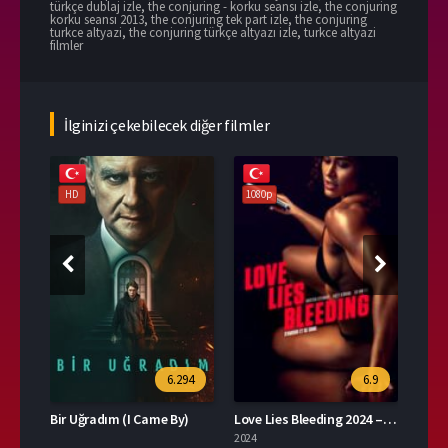
türkçe dublaj izle
,
the conjuring - korku seansı izle
,
the conjuring
korku seansı 2013
,
the conjuring tek part izle
,
the conjuring
turkce altyazi
,
the conjuring türkçe altyazı izle
,
turkce altyazi
filmler
İlginizi çekebilecek diğer filmler
HD
1080p
108
94
6.294
6.9
or)
Bir Uğradım (I Came By)
Love Lies Bleeding 2024 – Aşk Kanayan Yalanlardır 1080p Turkce Dublaj izle
2024
2023