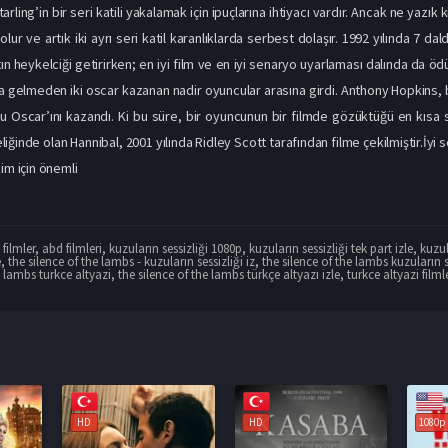
tarling’in bir seri katili yakalamak için ipuçlarına ihtiyacı vardır. Ancak ne yazık
olur ve artık iki ayrı seri katil karanlıklarda serbest dolaşır. 1992 yılında 7 
tın heykelciği getirirken; en iyi film ve en iyi senaryo uyarlaması dalında da 
a gelmeden iki oscar kazanan nadir oyuncular arasına girdi. Anthony Hopkins, 
u Oscar’ını kazandı. Ki bu süre, bir oyuncunun bir filmde gözüktüğü en kısa sür
liğinde olan Hannibal, 2001 yılında Ridley Scott tarafından filme çekilmiştir.İyi s
im için önemli
filmler
,
abd filmleri
,
kuzuların sessizliği 1080p
,
kuzuların sessizliği tek part izle
,
kuzul
e
,
the silence of the lambs - kuzuların sessizliği iz
,
the silence of the lambs kuzuların s
e lambs turkce altyazi
,
the silence of the lambs türkçe altyazı izle
,
turkce altyazi filml
HD
1080p
1080p