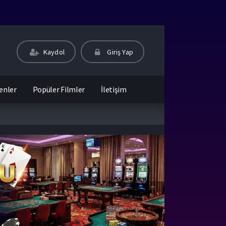
Kaydol
Giriş Yap
enler
Popüler Filmler
İletişim