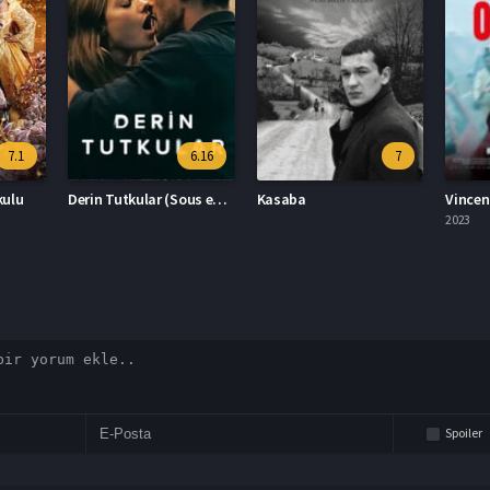
6.16
7
6.6
Derin Tutkular (Sous emprise)
Kasaba
Vincent Ölmeli 2023 – Vincent Ölmeli 1080p Turkce Altyazi izle
2023
2023
Spoiler