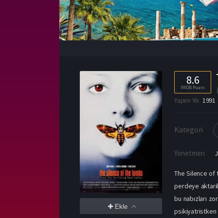
8.6
IMDB Puanı
Yapım Yılı
1991
Kategori
Yönetmen
The Silence of 
perdeye aktarıl
bu nabızları zo
Ekle
psikiyatristke