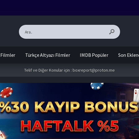
 Filmler
Türkçe Altyazı Filmler
IMDB Popüler
Son Eklen
Telif ve Diğer Konular için :
boxreport@proton.me