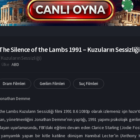
The Silence of the Lambs 1991 – Kuzuların Sessizliği
(
Kuzuların Sessizliği
)
Ülke
ABD
Dram Filmleri
Gerilim Filmleri
Suç Filmleri
Jonathan Demme
the Lambs Kuzuların Sessizliği filmi 1991 8.6 1080p olarak izlemeniz için hazı
an, yönetmenliğini Jonathan Demme’nin yaptığı, 1991 yapımı psikolojik gerilim
rlayan uyarlamasında, FBI’daki eğitimi devam eden Clarice Starling (Jodie Fos
n yamyamlık yapan bir kitle katiline dönüşen Hannibal Lecter’in (Anthony Ho