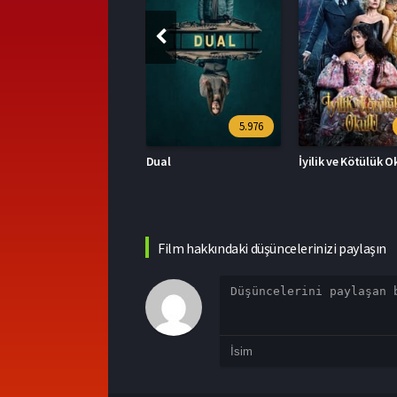
5.976
7.1
ual
İyilik ve Kötülük Okulu
Film hakkındaki düşüncelerinizi paylaşın