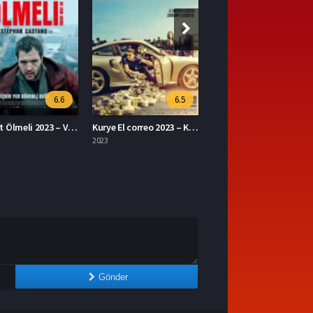
6.5
7.1
Kurye El correo 2023 – Kurye 1080p Turkce Dublaj izle
The Ministry of Ungentlemanly Warfare 2024 – Centilmen Olmayan Savaş Bakanlığı 1080p Turkce Dublaj izle
2024
Gönder