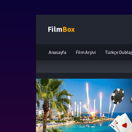
Film
Box
Anasayfa
Film Arşivi
Türkçe Dublaj