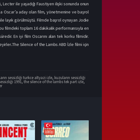
 ki, Lecter ile yaşadığı Faustiyen ilişki sonunda onun
dalda Oscar’a aday olan film, yönetmenine ve başrol
ödüle layık görülmüştü. Filmde başrol oynayan Jodie
bu filmdeki toplam 16 dakikalık performansıyla en
edir. En iyi film Oscarını alan tek korku filmidir.
eyirler..The Silence of the Lambs ABD İzle filmi için
arın sessizliği turkce altyazi izle
,
kuzuların sessizliği
essizliği 1991
,
the silence of the lambs tek part izle
,
er
1080p