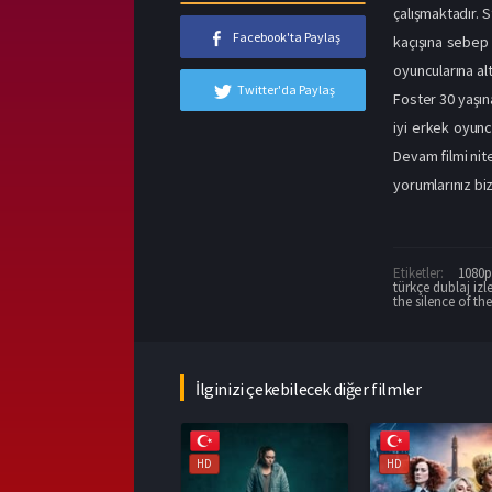
çalışmaktadır. S
Facebook'ta Paylaş
kaçışına sebep 
oyuncularına al
Twitter'da Paylaş
Foster 30 yaşın
iyi erkek oyunc
Devam filmi nite
yorumlarınız biz
Etiketler:
1080p 
türkçe dublaj izl
the silence of th
İlginizi çekebilecek diğer filmler
HD
HD
HD