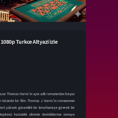
 1080p Turkce Altyazi izle
rYazar Thomas Harris’in aynı adlı romanından beyaz
 türünde bir film. Thomas J. Harris’in romanınının
ter) yüksek güvenlikli bir tımarhaneye girerek bir
pkins) hastalıklı zihninin derinliklerine inmeye