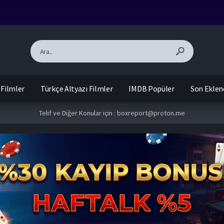
 Filmler
Türkçe Altyazı Filmler
IMDB Popüler
Son Eklen
Telif ve Diğer Konular için :
boxreport@proton.me