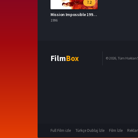
7.2
Mission Impossible 1996 – Görevimiz Tehlike 1080p Turkce Altyazi izle
1996
Film
Box
© 2026, Tüm Hakları S
Full Film izle
Türkçe Dublaj İzle
Film İzle
Reklam