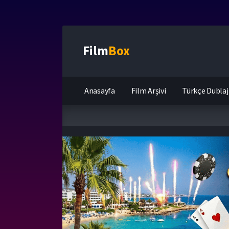
Film
Box
Anasayfa
Film Arşivi
Türkçe Dublaj