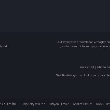
5651 sayılı yasada tanımlanan yer sağlayıcı o
yasal olmayan bir biçimde paylaşıldığını 
aklıdır.
Film izle başlığı altında, en
Türk Filmleri sayfamız oldukça zengin içeriğe 
sız Film İzle
Türkçe Altyazılı İzle
Aksiyon Filmleri
Gerilim Filmleri
Korku Film