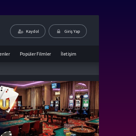
Kaydol
Giriş Yap
enler
Popüler Filmler
İletişim