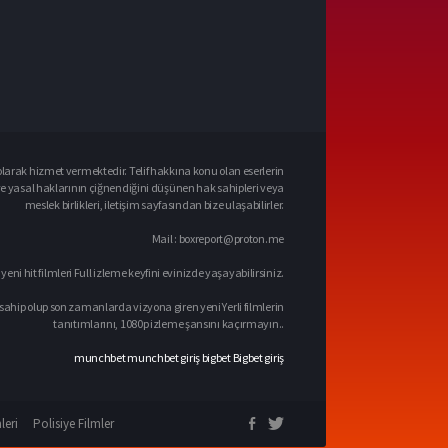
larak hizmet vermektedir. Telif hakkına konu olan eserlerin
ve yasal haklarının çiğnendiğini düşünen hak sahipleri veya
meslek birlikleri, iletişim sayfasından bize ulaşabilirler.
Mail :
boxreport@proton.me
 yeni hit filmleri Full izleme keyfini evinizde yaşayabilirsiniz.
sahip olup son zamanlarda vizyona giren yeni Yerli filmlerin
tanıtımlarını, 1080p izleme şansını kaçırmayın..
munchbet
munchbet giriş
bigbet
Bigbet giriş
leri
Polisiye Filmler