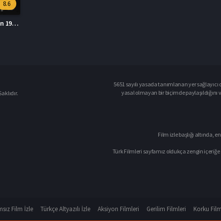
8.6
Saving Private Ryan 1998 – Er Ryan\’ı Kurtarmak 1080p Turkce Altyazi izle
5651 sayılı yasada tanımlanan yer sağlayıcı o
yasal olmayan bir biçimde paylaşıldığını 
aklıdır.
Film izle başlığı altında, en
Türk Filmleri sayfamız oldukça zengin içeriğe 
sız Film İzle
Türkçe Altyazılı İzle
Aksiyon Filmleri
Gerilim Filmleri
Korku Film