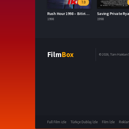
7.0
Rush Hour 1998 – Bitirim İkili 1080p Turkce Altyazi izle
1998
1998
Film
Box
© 2026, Tüm Hakları S
Full Film izle
Türkçe Dublaj İzle
Film İzle
Reklam