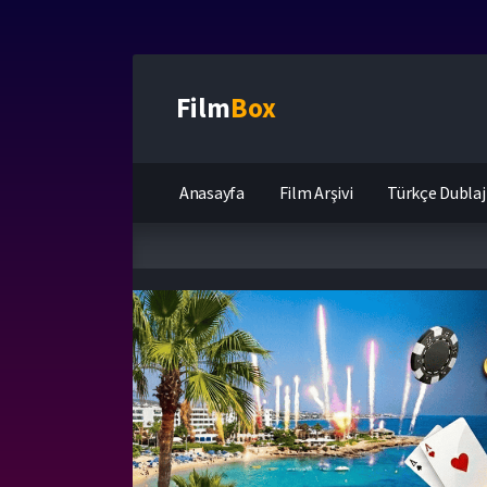
Film
Box
Anasayfa
Film Arşivi
Türkçe Dublaj