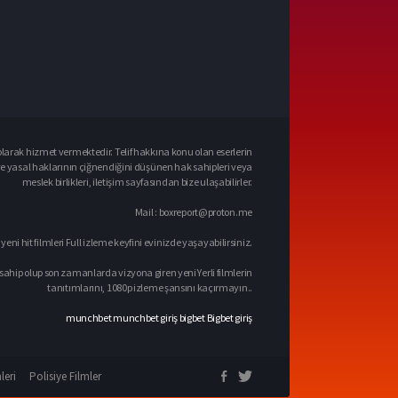
larak hizmet vermektedir. Telif hakkına konu olan eserlerin
ve yasal haklarının çiğnendiğini düşünen hak sahipleri veya
meslek birlikleri, iletişim sayfasından bize ulaşabilirler.
Mail :
boxreport@proton.me
 yeni hit filmleri Full izleme keyfini evinizde yaşayabilirsiniz.
sahip olup son zamanlarda vizyona giren yeni Yerli filmlerin
tanıtımlarını, 1080p izleme şansını kaçırmayın..
munchbet
munchbet giriş
bigbet
Bigbet giriş
leri
Polisiye Filmler