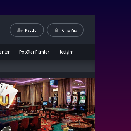
Kaydol
Giriş Yap
enler
Popüler Filmler
İletişim