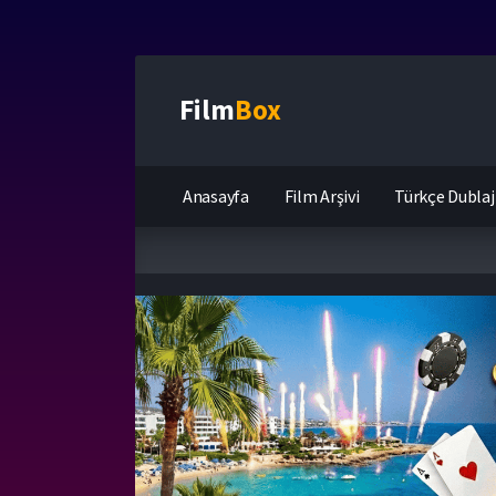
Film
Box
Anasayfa
Film Arşivi
Türkçe Dublaj