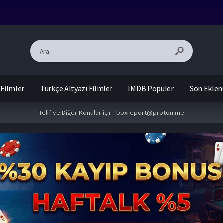
 Filmler
Türkçe Altyazı Filmler
IMDB Popüler
Son Eklen
Telif ve Diğer Konular için :
boxreport@proton.me