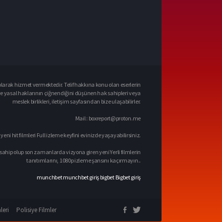
larak hizmet vermektedir. Telif hakkına konu olan eserlerin
ve yasal haklarının çiğnendiğini düşünen hak sahipleri veya
meslek birlikleri, iletişim sayfasından bize ulaşabilirler.
Mail :
boxreport@proton.me
 yeni hit filmleri Full izleme keyfini evinizde yaşayabilirsiniz.
sahip olup son zamanlarda vizyona giren yeni Yerli filmlerin
tanıtımlarını, 1080p izleme şansını kaçırmayın..
munchbet
munchbet giriş
bigbet
Bigbet giriş
leri
Polisiye Filmler