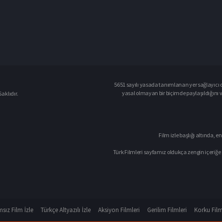
5651 sayılı yasada tanımlanan yer sağlayıcı o
yasal olmayan bir biçimde paylaşıldığını 
aklıdır.
Film izle başlığı altında, en
Türk Filmleri sayfamız oldukça zengin içeriğe 
sız Film İzle
Türkçe Altyazılı İzle
Aksiyon Filmleri
Gerilim Filmleri
Korku Film