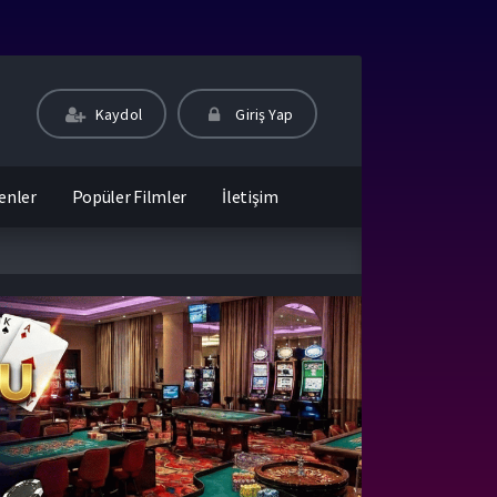
Kaydol
Giriş Yap
enler
Popüler Filmler
İletişim