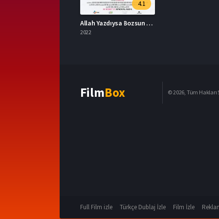
4.1
Allah Yazdıysa Bozsun 2022 – Yerli Film 1080p Turkce Dublaj izle
2022
Film
Box
© 2026, Tüm Hakları S
Full Film izle
Türkçe Dublaj İzle
Film İzle
Reklam