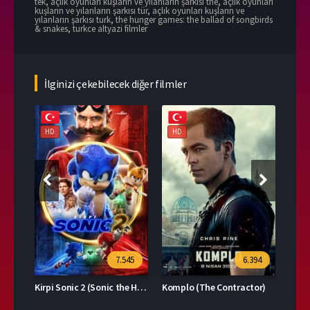
tek
,
açlık oyunları kuşların ve yılanların şarkısı the
,
açlık oyunları
kuşların ve yılanların şarkısı tür
,
açlık oyunları kuşların ve
yılanların şarkısı turk
,
the hunger games: the ballad of songbirds
& snakes
,
turkce altyazi filmler
İlginizi çekebilecek diğer filmler
HD
HD
HD
39
7.545
6.394
Kirpi Sonic 2 (Sonic the Hedgehog 2)
Komplo (The Contractor)