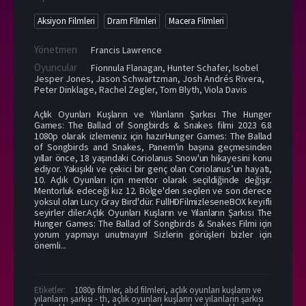
Aksiyon Filmleri
Dram Filmleri
Macera Filmleri
Yönetmen
Francis Lawrence
Oyuncular
Fionnula Flanagan
,
Hunter Schafer
,
Isobel
Jesper Jones
,
Jason Schwartzman
,
Josh Andrés Rivera
,
Peter Dinklage
,
Rachel Zegler
,
Tom Blyth
,
Viola Davis
Açlık Oyunları Kuşların ve Yılanların Şarkısı The Hunger
Games: The Ballad of Songbirds & Snakes filmi 2023 6.8
1080p olarak izlemeniz için hazırHunger Games: The Ballad
of Songbirds and Snakes, Panem'in başına geçmesinden
yıllar önce, 18 yaşındaki Coriolanus Snow'un hikayesini konu
ediyor. Yakışıklı ve çekici bir genç olan Coriolanus’un hayatı,
10. Açlık Oyunları için mentor olarak seçildiğinde değişir.
Mentorluk edeceği kız 12. Bölge'den seçilen ve son derece
yoksul olan Lucy Gray Bird'dür. FullHDFilmizleseneBOX keyifli
seyirler diler.Açlık Oyunları Kuşların ve Yılanların Şarkısı The
Hunger Games: The Ballad of Songbirds & Snakes Filmi için
yorum yapmayı unutmayın! Sizlerin görüşleri bizler için
önemli...
Etiketler:
1080p filmler
,
abd filmleri
,
açlık oyunları kuşların ve
yılanların şarkısı - th
,
açlık oyunları kuşların ve yılanların şarkısı