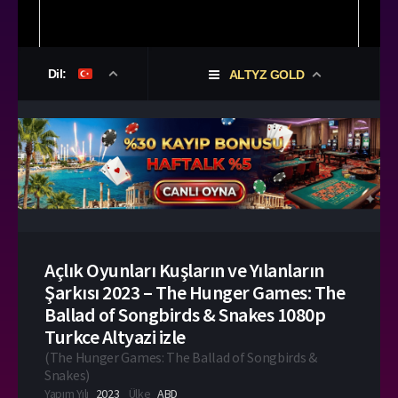
Dil:
ALTYZ GOLD
Açlık Oyunları Kuşların ve Yılanların
Şarkısı 2023 – The Hunger Games: The
Ballad of Songbirds & Snakes 1080p
Turkce Altyazi izle
(
The Hunger Games: The Ballad of Songbirds &
Snakes
)
Yapım Yılı
2023
Ülke
ABD