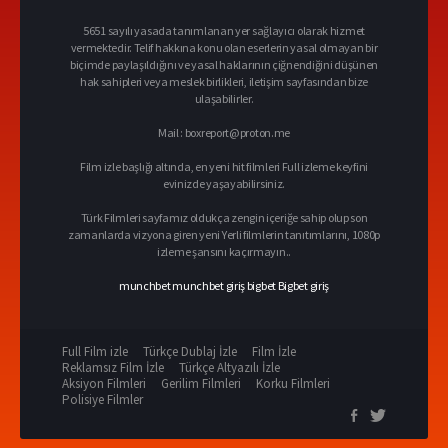
5651 sayılı yasada tanımlanan yer sağlayıcı olarak hizmet
vermektedir. Telif hakkına konu olan eserlerin yasal olmayan bir
biçimde paylaşıldığını ve yasal haklarının çiğnendiğini düşünen
hak sahipleri veya meslek birlikleri, iletişim sayfasından bize
ulaşabilirler.
Mail :
boxreport@proton.me
Film izle başlığı altında, en yeni hit filmleri Full izleme keyfini
evinizde yaşayabilirsiniz.
Türk Filmleri sayfamız oldukça zengin içeriğe sahip olup son
zamanlarda vizyona giren yeni Yerli filmlerin tanıtımlarını, 1080p
izleme şansını kaçırmayın..
munchbet
munchbet giriş
bigbet
Bigbet giriş
Full Film izle
Türkçe Dublaj İzle
Film İzle
Reklamsız Film İzle
Türkçe Altyazılı İzle
Aksiyon Filmleri
Gerilim Filmleri
Korku Filmleri
Polisiye Filmler