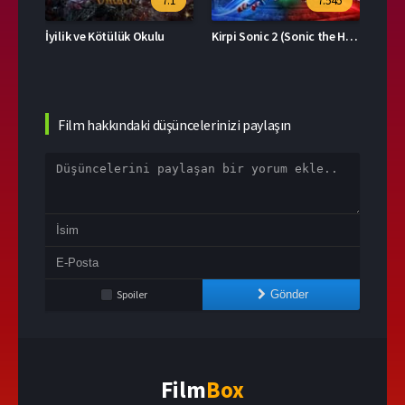
76
7.1
7.545
İyilik ve Kötülük Okulu
Kirpi Sonic 2 (Sonic the Hedgehog 2)
Boş 
Film hakkındaki düşüncelerinizi paylaşın
Spoiler
Gönder
Film
Box