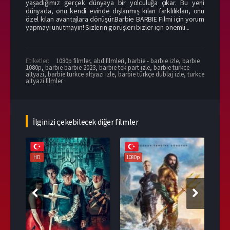
yaşadığımız gerçek dünyaya bir yolculuğa çıkar. Bu yeni
dünyada, onu kendi evinde dışlanmış kılan farklılıkları, onu
özel kılan avantajlara dönüşür.Barbie BARBIE Filmi için yorum
yapmayı unutmayın! Sizlerin görüşleri bizler için önemli...
Etiketler:
1080p filmler
,
abd filmleri
,
barbie - barbie izle
,
barbie
1080p
,
barbie barbie 2023
,
barbie tek part izle
,
barbie turkce
altyazi
,
barbie turkce altyazi izle
,
barbie türkçe dublaj izle
,
turkce
altyazi filmler
İlginizi çekebilecek diğer filmler
HD
1080p
108