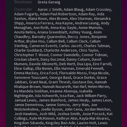
Yönetmen
Greta Gerwig
Oyuncular
Aaron J. Smith
,
Adam Blaug
,
Adam Crossley
,
Adam Fogarty
,
Adam Paul Robertson
,
Adam Ray
,
Aida
Sexton
,
Alana Rixon
,
Alex Brown
,
Alex Sturman
,
Alexandra
Shipp
,
America Ferrera
,
Ana Kayne
,
Andrew Leung
,
Andy
Monaghan
,
Ann Roth
,
Anna-Kay Gayle
,
Annie Mumolo
,
Anvita Nehru
,
Ariana Greenblatt
,
Ashley Young
,
Asim
Chaudhry
,
Barnaby Quarendon
,
Beccy Jones
,
Benjamin
Arthur
,
Brylee Hsu
,
Callum Bell
,
Callum Clack
,
Callum
Sterling
,
Cameron Everitt
,
Carlos Jacott
,
Charles Tatman
,
Charlie Goddard
,
Charlotte Anderson
,
Chris Taylor
,
Christopher T. Wood
,
Connor Swindells
,
Connor Tidman
,
Cristian Liberti
,
Daisy Duczmal
,
Danny Coburn
,
David
Mumeni
,
Davide Albonetti
,
Deb Hiett
,
Dua Lipa
,
Eire Farrell
,
Elise Gallup
,
Ella Nonini
,
Ellis Harman
,
Emerald Fennell
,
Emma Mackey
,
Erica Ford
,
Florivaldo Mossi
,
Freja Nicole
,
Genvieve Toussaint
,
George Basil
,
Grace Durkin
,
Grace
Jabbari
,
Grant Neal
,
Grant Thresh
,
Gustave Die
,
Hannah
Khalique-Brown
,
Hannah Nazareth
,
Hari Nef
,
Helen Mirren
,
Ira Mandela Siobhan
,
Ireanne Abenoja
,
Isabella
Nightingale
,
Isla Ashworth
,
Issa Rae
,
Jack William Parry
,
Jamaal Lewis
,
James Bamford
,
James Healy
,
James Leon
,
Jamie Demetriou
,
Janine Somcio
,
Jerry Wan
,
Joe
Wolstenholme
,
Joelle Dyson
,
John Cena
,
Jordan Melchor
,
Josh Hawkins
,
Josh Wild
,
Joshua Smith
,
Josie Pocock
,
Kat
Collings
,
Kate McKinnon
,
Kathryn Akin
,
Kayla-Mai Alvares
,
Kingdom Sibanda
,
Kingsley Ben-Adir
,
Lauren Holt
,
Lewis