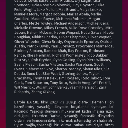
Calcutt
,
Lewis Easter
,
Liam Riddick
,
Lily Laight
,
Lisa
Spencer
,
Lucia-Rose Sokolowski
,
Lucy Boynton
,
Luke
Field-Wright
,
Luke Mullen
,
Mac Brandt
,
Maiya Leeke
,
Manuela Mora
,
Margot Robbie
,
Marisa Abela
,
Marlie
Goddard
,
Mason Boyce
,
McKenna Roberts
,
Megan
Charles
,
Mette Towley
,
Michael Anderson
,
Michael Cera
,
Miekaile Browne
,
Mikey French
,
Millie-Rose Crossley
,
Mira
Jebari
,
Nahum McLean
,
Naomi Weijand
,
Ncuti Gatwa
,
Nicola
Coughlan
,
Nikkita Chadha
,
Oliver Chapman
,
Oliver Vaquer
,
Oliver Wheeler
,
Olivia Brody
,
Onyemachi Ejimofor
,
Oraldo
Austin
,
Patrick Luwis
,
Paul Jurewicz
,
Prodromos Marneros
,
Ptolemy Slocum
,
Ramzan Miah
,
Ray Fearon
,
Redmand
Rance
,
Rhea Perlman
,
Richard Womersley
,
Rico Bakker
,
Ritu Arya
,
Rob Brydon
,
Ryan Gosling
,
Ryan Piers Williams
,
Sasha Flesch
,
Sasha Milstein
,
Sasha Wareham
,
Scott
Evans
,
Sebastian Skov
,
Sharon Rooney
,
Shaun Niles
,
Sia
Dauda
,
Simu Liu
,
Stan West
,
Sterling Jones
,
Taylor
Bradshaw
,
Thomas Kalek
,
Tim Hodges
,
Todd Talbot
,
Tom
Clark
,
Tom Stourton
,
Tony Noto
,
Wahchi Vong
,
Will Ferrell
,
Will Merrick
,
William John Banks
,
Yasmin Harrison
,
Zara
Richards
,
Zheng Xi Yong
Barbie BARBIE filmi 2023 7.3 1080p olarak izlemeniz için
hazırBarbie, yaşadığı dünyanın koşullarına uymayan bir
kadındır. Yaşadığı dünyanın mükemmel kadın imajına uzak
olduğunu farkeden Barbie, yaşadığı fantastik dünyadan
dışlanır ve kimsenin iletişim kurmak istemediği biri halini alır.
Uyum sağlayabileceği bir dünya bulma umuduyla bizim