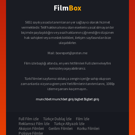
Film
Box
5651 sayılı yasada tanımlanan yer sağlayıcı olarak hizmet
vermektedir. Telif hakkına konu olan eserlerin yasal olmayan bir
biçimde paylaşıldığını ve yasal haklarının çiğnendiğini düşünen
hak sahipleri veya meslek birlikleri, iletişim sayfasından bize
ulaşabilirler.
Mail :
boxreport@proton.me
Film izle başlığı altında, en yeni hit filmleri Full izleme keyfini
evinizde yaşayabilirsiniz.
Türk Filmleri sayfamız oldukça zengin içeriğe sahip olup son
zamanlarda vizyona giren yeni Yerli filmlerin tanıtımlarını, 1080p
izleme şansını kaçırmayın..
munchbet
munchbet giriş
bigbet
Bigbet giriş
Full Film izle
Türkçe Dublaj İzle
Film İzle
Reklamsız Film İzle
Türkçe Altyazılı İzle
Aksiyon Filmleri
Gerilim Filmleri
Korku Filmleri
Polisiye Filmler