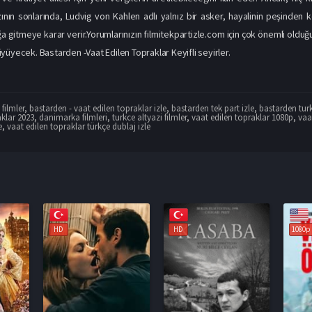
nın sonlarında, Ludvig von Kahlen adlı yalnız bir asker, hayalinin peşinden
a gitmeye karar verir.Yorumlarınızın filmitekpartizle.com için çok önemli oldu
yüyecek. Bastarden -Vaat Edilen Topraklar Keyifli seyirler.
filmler
,
bastarden - vaat edilen topraklar izle
,
bastarden tek part izle
,
bastarden turk
aklar 2023
,
danimarka filmleri
,
turkce altyazi filmler
,
vaat edilen topraklar 1080p
,
vaa
e
,
vaat edilen topraklar türkçe dublaj izle
HD
1080p
1080p