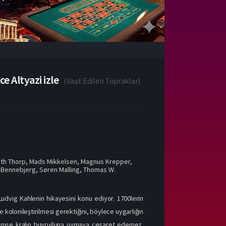
e Altyazi izle
(
Vaat Edilen Topraklar
)
ath Thorp
,
Mads Mikkelsen
,
Magnus Krepper
,
 Bennebjerg
,
Søren Malling
,
Thomas W.
dvig Kahlenin hikayesini konu ediyor. 1700lerin
ve kolonileştirilmesi gerektiğini, böylece uygarlığın
 hiç kimse kralın buyruğuna uymaya cesaret edemez.