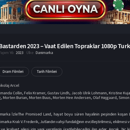
Bastarden 2023 – Vaat Edilen Topraklar 1080p Turkc
Yapım Yılı
2023
Ülke
Danimarka
Dram Filmleri
Tarih Filmleri
ikolaj Arcel
manda Collin
,
Felix Kramer
,
Gustav Lindh
,
Jacob Ulrik Lohmann
,
Kristine Kuj
g
,
Morten Burian
,
Morten Buus
,
Morten Hee Andersen
,
Olaf Højgaard
,
Simon
marka İzleThe Promised Land, hayat boyu süren hayalinin peşinden koşan Lu
imarka Kralı V. Frederik, Jutlandın vahşi fundalığının evcilleştirilmesi, ekilmesi 
i ve kraliyet ailesi için yeni vergilerin üretilebileceğini ilan eder. Ancak,