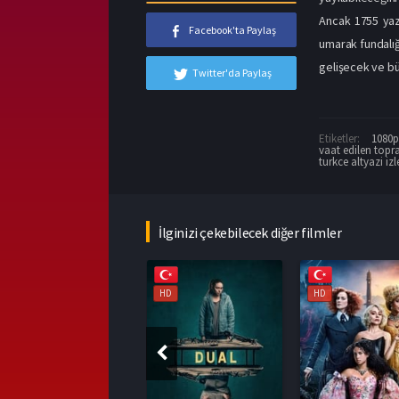
Ancak 1755 yazı
Facebook'ta Paylaş
umarak fundalığ
gelişecek ve bü
Twitter'da Paylaş
Etiketler:
1080p 
vaat edilen topr
turkce altyazi izl
İlginizi çekebilecek diğer filmler
HD
HD
HD