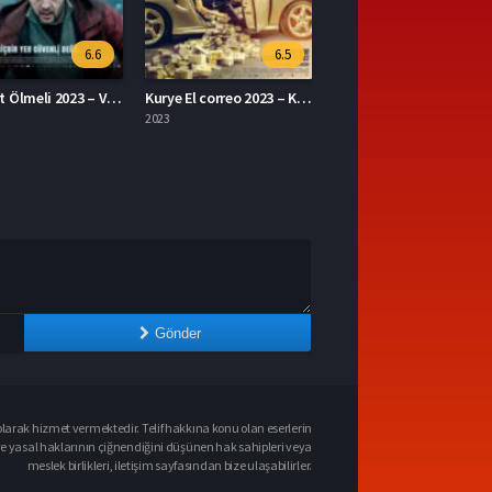
6.5
7.1
Kurye El correo 2023 – Kurye 1080p Turkce Dublaj izle
The Ministry of Ungentlemanly Warfare 2024 – Centilmen Olmayan Savaş Bakanlığı 1080p Turkce Dublaj izle
2024
Gönder
larak hizmet vermektedir. Telif hakkına konu olan eserlerin
ve yasal haklarının çiğnendiğini düşünen hak sahipleri veya
meslek birlikleri, iletişim sayfasından bize ulaşabilirler.