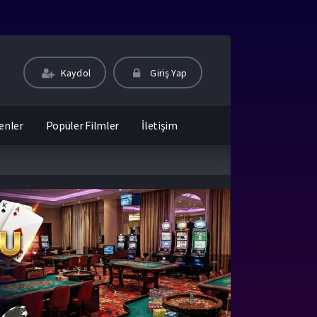
Kaydol
Giriş Yap
enler
Popüler Filmler
İletişim