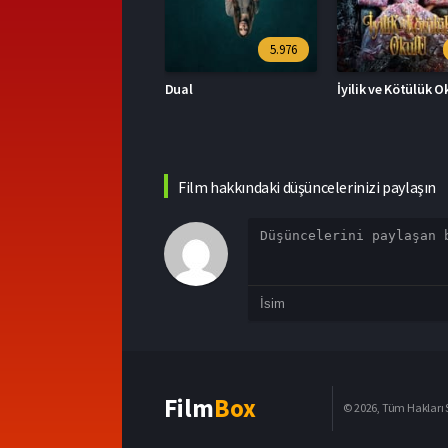
5.976
7.1
ual
İyilik ve Kötülük Okulu
Film hakkındaki düşüncelerinizi paylaşın
Film
Box
© 2026, Tüm Hakları S