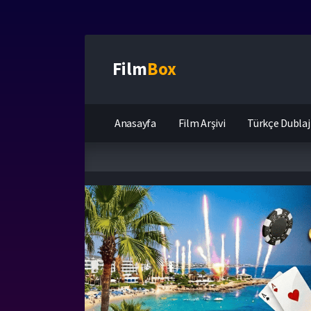
Film
Box
Anasayfa
Film Arşivi
Türkçe Dublaj