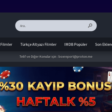
 Filmler
Türkçe Altyazı Filmler
IMDB Popüler
Son Eklen
Telif ve Diğer Konular için :
boxreport@proton.me