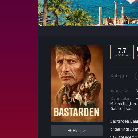
7.7
IMDB Puanı
Kategori
Yönetmen
N
Oyuncular
A
Melina Hagber
Gabrielsson
Bastarden Dani
ortalarında, Dan
Ekle
yayılabileceğin