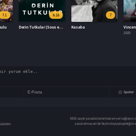
6.16
7
6.6
Derin Tutkular (Sous emprise)
Kasaba
Vincent Ölmeli 2023 – Vincent Ölmeli 1080p Turkce Altyazi izle
2023
2023
Spoiler
5651 sayılı yasada tanımlanan yer sağlayıcı o
yasal olmayan bir biçimde paylaşıldığını 
aklıdır.