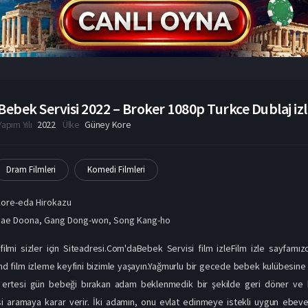
Bebek Servisi 2022 – Broker 1080p Turkce Dublaj iz
Yapım Yılı
2022
Ülke
Güney Kore
Dram Filmleri
Komedi Filmleri
ore-eda Hirokazu
Bae Doona
,
Gang Dong-won
,
Song Kang-ho
ilmi sizler için Siteadresi.Com'daBebek Servisi film izleFilm izle sayfamız
l hd film izleme keyfini bizimle yaşayın.Yağmurlu bir gecede bebek kulübesine
k ertesi gün bebeği bırakan adam beklenmedik bir şekilde geri döner ve
si aramaya karar verir. İki adamın, onu evlat edinmeye istekli uygun ebeve