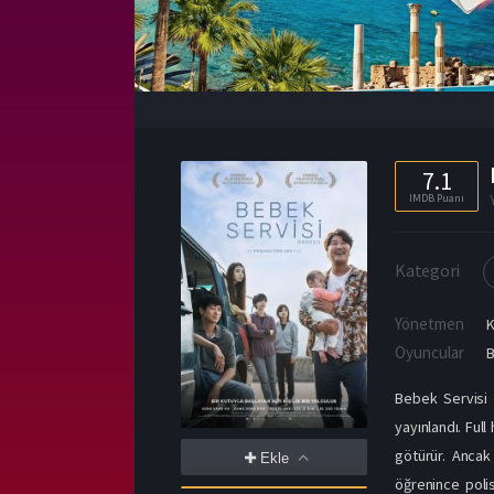
7.1
IMDB Puanı
Kategori
Yönetmen
K
Oyuncular
Bebek Servisi f
yayınlandı. Ful
götürür. Anca
Ekle
öğrenince poli