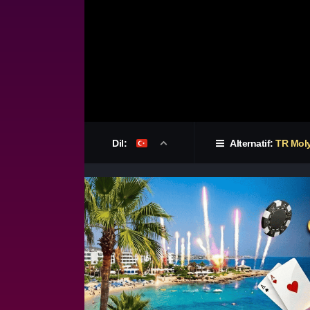
Dil:
Alternatif:
TR Mol