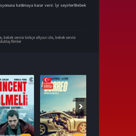
yonuna katılmaya karar verir. İyi seyirler!Bebek
le
,
bebek servisi türkçe altyazı izle
,
bebek servisi
dublaj filmler
1080p