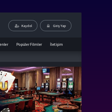
Kaydol
Giriş Yap
enler
Popüler Filmler
İletişim