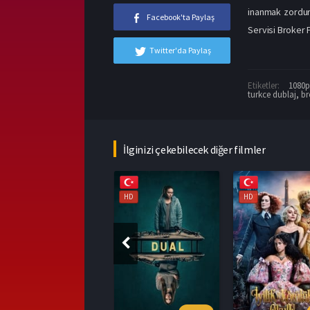
inanmak zordur
Facebook'ta Paylaş
Servisi Broker F
Twitter'da Paylaş
Etiketler:
1080p 
turkce dublaj
,
br
İlginizi çekebilecek diğer filmler
HD
HD
HD