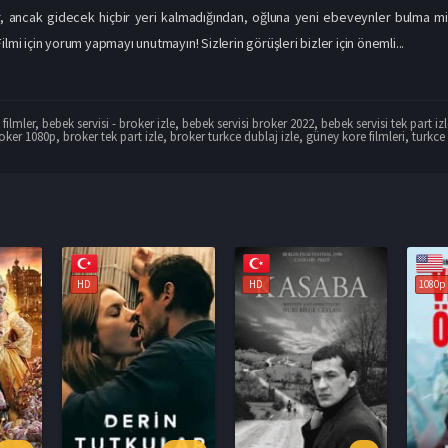
, ancak gidecek hiçbir yeri kalmadığından, oğluna yeni ebeveynler bulma mis
ilmi için yorum yapmayı unutmayın! Sizlerin görüşleri bizler için önemli...
filmler
,
bebek servisi - broker izle
,
bebek servisi broker 2022
,
bebek servisi tek part iz
oker 1080p
,
broker tek part izle
,
broker turkce dublaj izle
,
güney kore filmleri
,
turkce 
HD
1080p
1080p