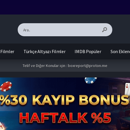
 Filmler
Türkçe Altyazı Filmler
IMDB Popüler
Son Eklen
Telif ve Diğer Konular için :
boxreport@proton.me