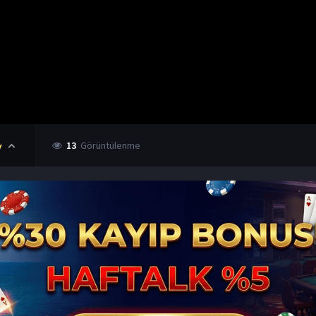
13
Görüntülenme
y