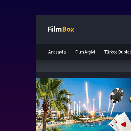
Film
Box
Anasayfa
Film Arşivi
Türkçe Dublaj