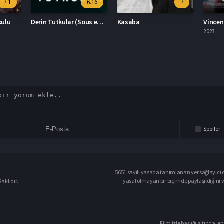
6.16
7
6.6
Derin Tutkular (Sous emprise)
Kasaba
Vincent Ölmeli 2023 – Vincent Ölmeli 1080p Turkce Altyazi izle
2023
2023
Spoiler
5651 sayılı yasada tanımlanan yer sağlayıcı o
yasal olmayan bir biçimde paylaşıldığını 
aklıdır.
Film izle başlığı altında, en