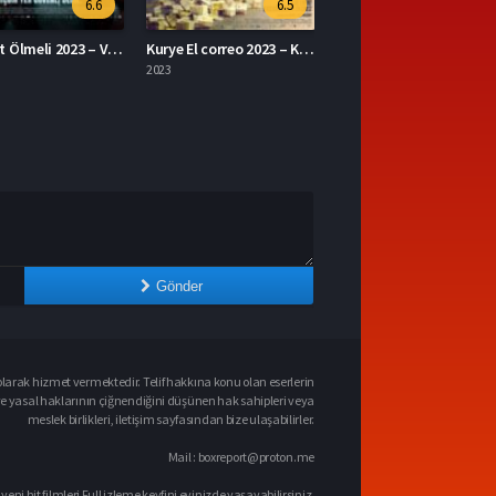
6.5
7.1
Kurye El correo 2023 – Kurye 1080p Turkce Dublaj izle
The Ministry of Ungentlemanly Warfare 2024 – Centilmen Olmayan Savaş Bakanlığı 1080p Turkce Dublaj izle
2024
Gönder
larak hizmet vermektedir. Telif hakkına konu olan eserlerin
ve yasal haklarının çiğnendiğini düşünen hak sahipleri veya
meslek birlikleri, iletişim sayfasından bize ulaşabilirler.
Mail :
boxreport@proton.me
 yeni hit filmleri Full izleme keyfini evinizde yaşayabilirsiniz.