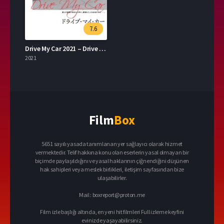
7.6
Drive My Car 2021 – Drive My Car 1080p Turkce Dublaj izle
2021
Film
Box
5651 sayılı yasada tanımlanan yer sağlayıcı olarak hizmet
vermektedir. Telif hakkına konu olan eserlerin yasal olmayan bir
biçimde paylaşıldığını ve yasal haklarının çiğnendiğini düşünen
hak sahipleri veya meslek birlikleri, iletişim sayfasından bize
ulaşabilirler.
Mail :
boxreport@proton.me
Film izle başlığı altında, en yeni hit filmleri Full izleme keyfini
evinizde yaşayabilirsiniz.