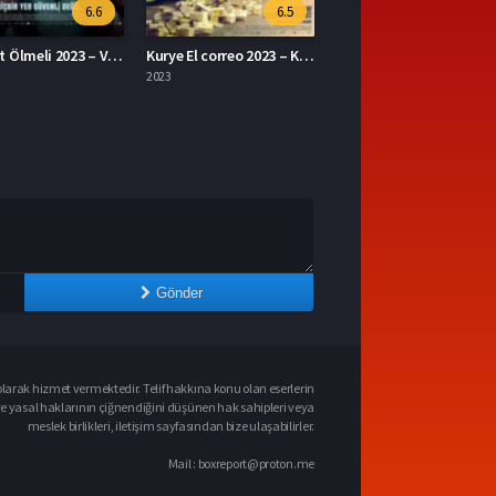
6.5
7.1
Kurye El correo 2023 – Kurye 1080p Turkce Dublaj izle
The Ministry of Ungentlemanly Warfare 2024 – Centilmen Olmayan Savaş Bakanlığı 1080p Turkce Dublaj izle
2024
Gönder
larak hizmet vermektedir. Telif hakkına konu olan eserlerin
ve yasal haklarının çiğnendiğini düşünen hak sahipleri veya
meslek birlikleri, iletişim sayfasından bize ulaşabilirler.
Mail :
boxreport@proton.me