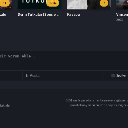
6.16
7
6.6
Derin Tutkular (Sous emprise)
Kasaba
Vincent Ölmeli 2023 – Vincent Ölmeli 1080p Turkce Altyazi izle
2023
2023
Spoiler
5651 sayılı yasada tanımlanan yer sağlayıcı o
yasal olmayan bir biçimde paylaşıldığını 
aklıdır.