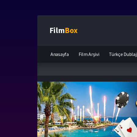
Film
Box
Anasayfa
Film Arşivi
Türkçe Dublaj