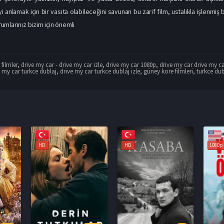
yi anlamak için bir vasıta olabileceğini savunan bu zarif film, ustalıkla işlenm
orumlarınız bizim için önemli
filmler
,
drive my car - drive my car izle
,
drive my car 1080p
,
drive my car drive my c
e my car turkce dublaj
,
drive my car turkce dublaj izle
,
güney kore filmleri
,
turkce dub
HD
1080p
1080p