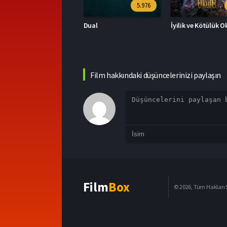
5.976
7.1
ual
İyilik ve Kötülük Okulu
Film hakkındaki düşüncelerinizi paylaşın
Film
Box
© 2026, Tüm Hakları S