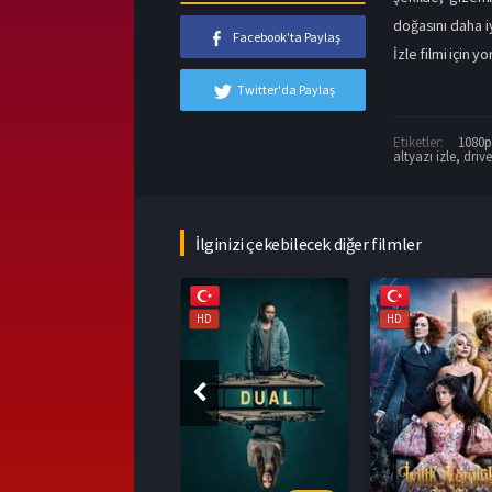
doğasını daha i
Facebook'ta Paylaş
İzle filmi için y
Twitter'da Paylaş
Etiketler:
1080p 
altyazı izle
,
driv
İlginizi çekebilecek diğer filmler
HD
HD
HD