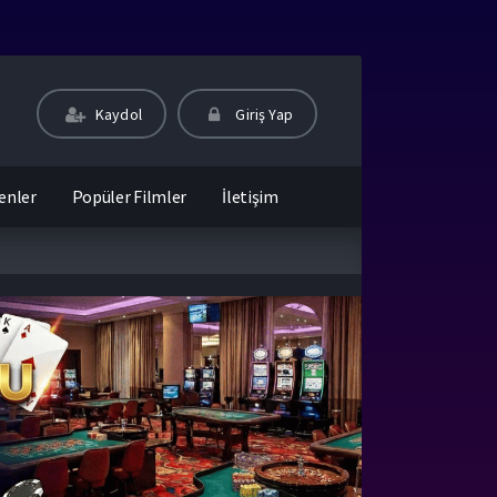
Kaydol
Giriş Yap
enler
Popüler Filmler
İletişim