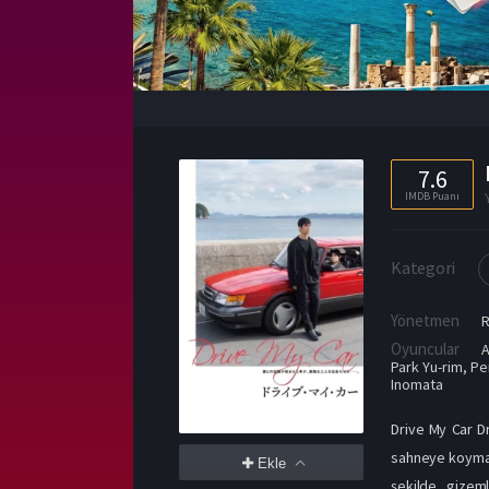
7.6
IMDB Puanı
Kategori
Yönetmen
Oyuncular
A
Park Yu-rim
,
Pe
Inomata
Drive My Car D
sahneye koymak 
Ekle
şekilde, gizemli