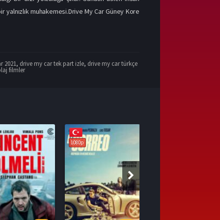
iş bir yalnızlık muhakemesi.Drive My Car Güney Kore
ar 2021
,
drive my car tek part izle
,
drive my car türkçe
laj filmler
1080p