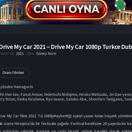
Drive My Car 2021 – Drive My Car 1080p Turkce Dubl
Yapım Yılı
2021
Ülke
Güney Kore
Dram Filmleri
Ryūsuke Hamaguchi
hn Hwi-tae
,
Faisal Anwar
,
Hidetoshi Nishijima
,
Hiroko Matsuda
,
Jin Dae-yeon
rry Dizon
,
Reika Kirishima
,
Ryo Iwase
,
Satoko Abe
,
Shoichiro Tanigawa
,
Soni
rive My Car filmi 2021 7.6 1080pKaybettiği eşinin yasını tutan başarılı yön
üzere Hiroşima’da bir festivale çağırılır. Festival kendisine 20 yaşında bir ka
 şoförüyle yalnızlık, kayıplar ve yasla bezeli, sırların karşılıklı olarak açıkl