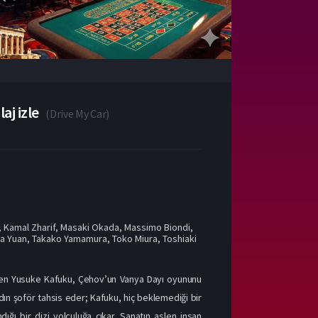
aj izle
(
Drive My Car
)
,
Kamal Zharif
,
Masaki Okada
,
Massimo Biondi
,
a Yuan
,
Takako Yamamura
,
Toko Miura
,
Toshiaki
etmen Yusuke Kafuku, Çehov’un Vanya Dayı oyununu
dın şoför tahsis eder; Kafuku, hiç beklemediği bir
andığı bir dizi yolculuğa çıkar. Sanatın aslen insan