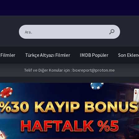
 Filmler
Türkçe Altyazı Filmler
IMDB Popüler
Son Eklen
Telif ve Diğer Konular için :
boxreport@proton.me