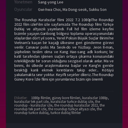
Yönetmen
Sang-yong Lee
Oyuncular
Gwi-hwa Choi
,
Ma Dong-seok
,
Sukku Son
The Roundup Kuralsızlar filmi 2022 7.2 1080pThe Roundup
2022 film izleFilm izle sayfamızda The Roundup filmi Türkçe
Dublaj ve altyazılı yayınlandı. Full hd film izleme keyfini
bizimle yaşayın.Garibong bölgesi toplama operasyonundaki
olaylardan dört yıl sonra, Yerel Polisin Büyük Suçlar Birimi'ne
Vietnam'a kaçan bir kaçağı ülkesine geri gönderme görevi
verilir. Canavar polis Ma Seok-do ve Yüzbaşı. Jeon Il-man,
şüphelinin teslim olma ve Kang Hae-sang adlı korkunç bir
katil tarafından işlenen suçları ortaya çıkarma konusundaki
istekliliğinde bir sorun olduğunu sezgisel olarak anlar. Ma ve
birimi, iki ülkede araştırmalarına başlar ve Kang'ın geride
bıraktığı kanlı ekmek kırıntılarını takip eder... Kötüyü
yakalamakta sınır yoktur. Keyifli seyirler dileriz..The Roundup
Güney Kore İzle filmi için yorumlarınız bizim için önemli
Etiketler:
1080p filmler
,
güney kore filmleri
,
kuralsızlar 1080p
,
kuralsızlar tek part izle
,
kuralsızlar turkce dublaj izle
,
the
roundup - kuralsızlar izle
,
the roundup kuralsızlar 2022
,
the
roundup tek part izle
,
the roundup türkçe altyazı izle
,
the
roundup turkce dublaj
,
turkce dublaj filmler