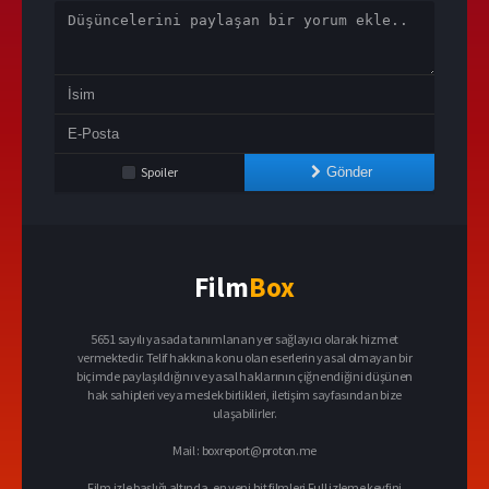
Spoiler
Gönder
Film
Box
5651 sayılı yasada tanımlanan yer sağlayıcı olarak hizmet
vermektedir. Telif hakkına konu olan eserlerin yasal olmayan bir
biçimde paylaşıldığını ve yasal haklarının çiğnendiğini düşünen
hak sahipleri veya meslek birlikleri, iletişim sayfasından bize
ulaşabilirler.
Mail :
boxreport@proton.me
Film izle başlığı altında, en yeni hit filmleri Full izleme keyfini