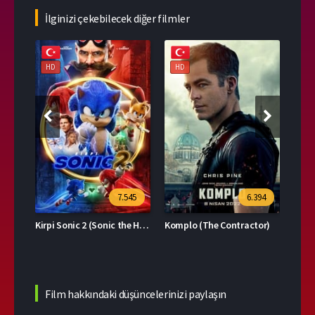
İlginizi çekebilecek diğer filmler
HD
HD
HD
39
7.545
6.394
Kirpi Sonic 2 (Sonic the Hedgehog 2)
Komplo (The Contractor)
Film hakkındaki düşüncelerinizi paylaşın