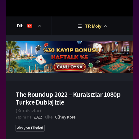
Dil:
TR Moly
The Roundup 2022 – Kuralsızlar 1080p
Turkce Dublaj izle
(
Kuralsızlar
)
Yapım Yılı
2022
Ülke
Güney Kore
Aksiyon Filmleri