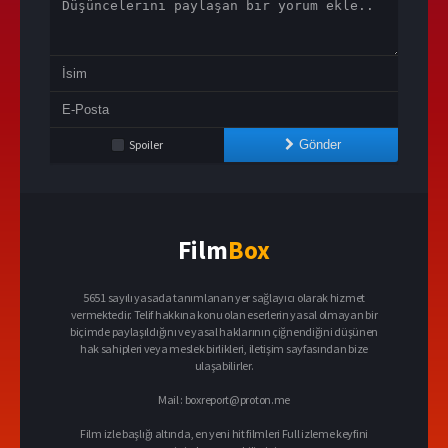
Spoiler
Gönder
Film
Box
5651 sayılı yasada tanımlanan yer sağlayıcı olarak hizmet
vermektedir. Telif hakkına konu olan eserlerin yasal olmayan bir
biçimde paylaşıldığını ve yasal haklarının çiğnendiğini düşünen
hak sahipleri veya meslek birlikleri, iletişim sayfasından bize
ulaşabilirler.
Mail :
boxreport@proton.me
Film izle başlığı altında, en yeni hit filmleri Full izleme keyfini