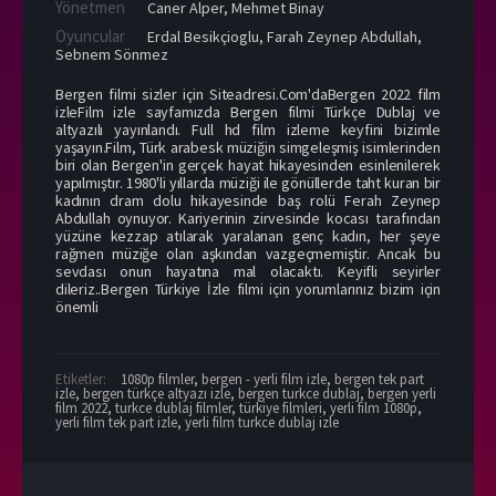
Yönetmen
Caner Alper
,
Mehmet Binay
Oyuncular
Erdal Besikçioglu
,
Farah Zeynep Abdullah
,
Sebnem Sönmez
Bergen filmi sizler için Siteadresi.Com'daBergen 2022 film
izleFilm izle sayfamızda Bergen filmi Türkçe Dublaj ve
altyazılı yayınlandı. Full hd film izleme keyfini bizimle
yaşayın.Film, Türk arabesk müziğin simgeleşmiş isimlerinden
biri olan Bergen'in gerçek hayat hikayesinden esinlenilerek
yapılmıştır. 1980'li yıllarda müziği ile gönüllerde taht kuran bir
kadının dram dolu hikayesinde baş rolü Ferah Zeynep
Abdullah oynuyor. Kariyerinin zirvesinde kocası tarafından
yüzüne kezzap atılarak yaralanan genç kadın, her şeye
rağmen müziğe olan aşkından vazgeçmemiştir. Ancak bu
sevdası onun hayatına mal olacaktı. Keyifli seyirler
dileriz..Bergen Türkiye İzle filmi için yorumlarınız bizim için
önemli
Etiketler:
1080p filmler
,
bergen - yerli film izle
,
bergen tek part
izle
,
bergen türkçe altyazı izle
,
bergen turkce dublaj
,
bergen yerli
film 2022
,
turkce dublaj filmler
,
türkiye filmleri
,
yerli film 1080p
,
yerli film tek part izle
,
yerli film turkce dublaj izle