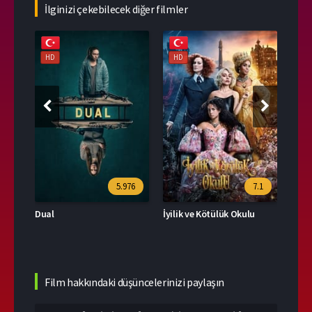
İlginizi çekebilecek diğer filmler
HD
HD
HD
39
5.976
7.1
Dual
İyilik ve Kötülük Okulu
Film hakkındaki düşüncelerinizi paylaşın