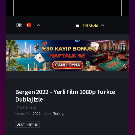
Dil:
TR Gold
Bergen 2022 – Yerli Film 1080p Turkce
Dublaj izle
(
Yerli Film
)
Yapım Yılı
2022
Ülke
Türkiye
Dram Filmleri