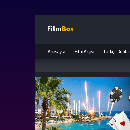
Film
Box
Anasayfa
Film Arşivi
Türkçe Dublaj