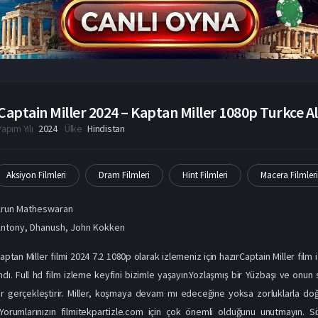
Captain Miller 2024 – Kaptan Miller 1080p Turkce Alt
Yapım Yılı
2024
Ülke
Hindistan
Aksiyon Filmleri
Dram Filmleri
Hint Filmleri
Macera Filmler
Arun Matheswaran
Antony
,
Dhanush
,
John Kokken
aptan Miller filmi 2024 7.2 1080p olarak izlemeniz için hazırCaptain Miller film
andı. Full hd film izleme keyfini bizimle yaşayın.Yozlaşmış bir Yüzbaşı ve onun 
r gerçekleştirir. Miller, koşmaya devam mı edeceğine yoksa zorluklarla doğ
iz.Yorumlarınızın filmitekpartizle.com için çok önemli olduğunu unutmayın.