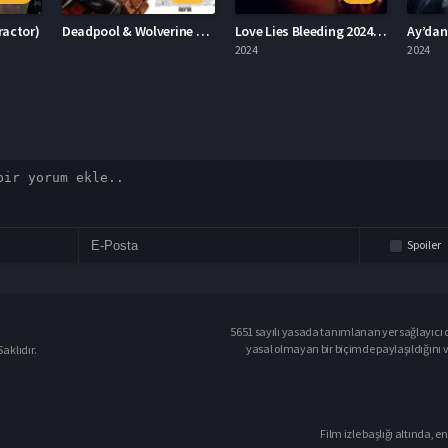
Deadpool & Wolverine Deadpool 3
Love Lies Bleeding 2024 – Aşk Kanayan Yalanlardır 1080p Turkce Dublaj izle
Ay’dan Gelen Felaket 2024 – Ay’dan Gelen Felaket 1080p Turkce Dublaj izle
2024
2024
2023
Spoiler
5651 sayılı yasada tanımlanan yer sağlayıcı o
yasal olmayan bir biçimde paylaşıldığını 
aklıdır.
Film izle başlığı altında, en