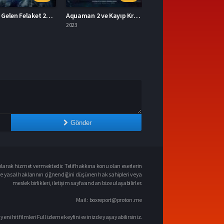
Aquaman 2 ve Kayıp Krallık 2023 – Aquaman 2 ve Kayıp Krallık 1080p Turkce Dublaj izle
Mavka Ormanın Şarkısı 2023 – Yerli Film 1080p Turkce Dublaj izle
2023
Gönder
larak hizmet vermektedir. Telif hakkına konu olan eserlerin
ve yasal haklarının çiğnendiğini düşünen hak sahipleri veya
meslek birlikleri, iletişim sayfasından bize ulaşabilirler.
Mail :
boxreport@proton.me
 yeni hit filmleri Full izleme keyfini evinizde yaşayabilirsiniz.