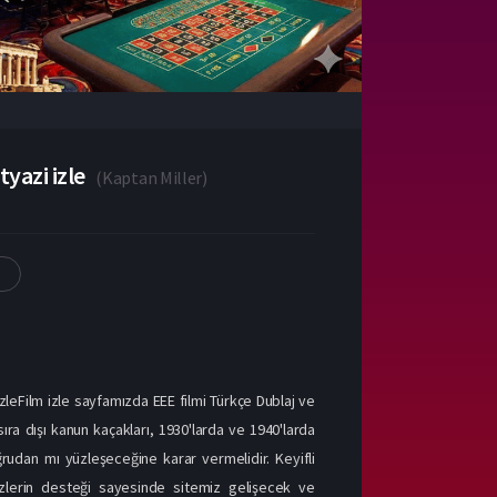
yazi izle
(
Kaptan Miller
)
i
 izleFilm izle sayfamızda EEE filmi Türkçe Dublaj ve
sıra dışı kanun kaçakları, 1930'larda ve 1940'larda
rudan mı yüzleşeceğine karar vermelidir. Keyifli
 Sizlerin desteği sayesinde sitemiz gelişecek ve