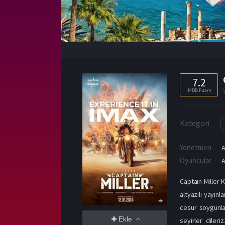
7.2
IMDB Puanı
Kategori
Yönetmen
Oyuncular
Captain Miller K
altyazılı yayınl
cesur soygunla
Ekle
seyirler diler