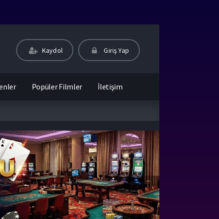
Kaydol
Giriş Yap
enler
Popüler Filmler
İletişim