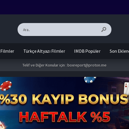
 Filmler
Türkçe Altyazı Filmler
IMDB Popüler
Son Eklen
Telif ve Diğer Konular için :
boxreport@proton.me