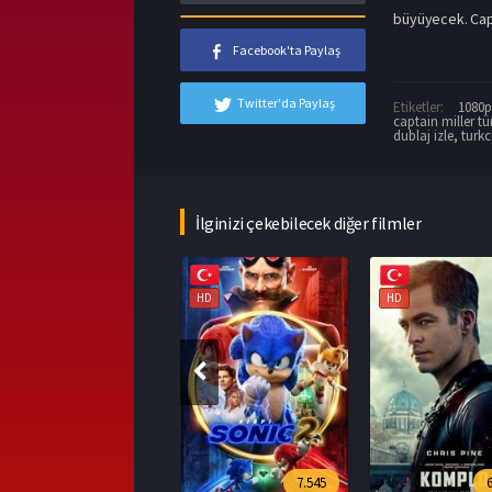
büyüyecek. Capta
Facebook'ta Paylaş
Twitter'da Paylaş
Etiketler:
1080p 
captain miller tü
dublaj izle
,
turkc
İlginizi çekebilecek diğer filmler
HD
HD
HD
7.545
6.394