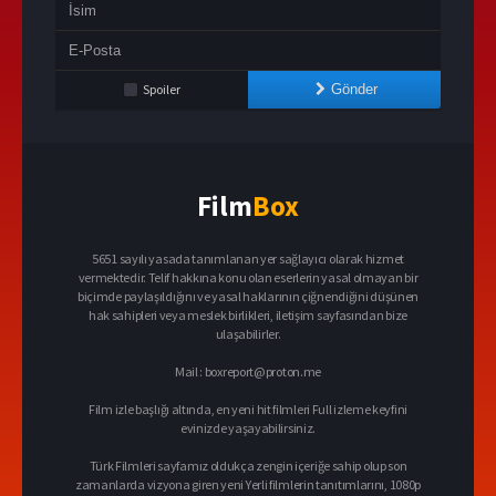
Spoiler
Gönder
Film
Box
5651 sayılı yasada tanımlanan yer sağlayıcı olarak hizmet
vermektedir. Telif hakkına konu olan eserlerin yasal olmayan bir
biçimde paylaşıldığını ve yasal haklarının çiğnendiğini düşünen
hak sahipleri veya meslek birlikleri, iletişim sayfasından bize
ulaşabilirler.
Mail :
boxreport@proton.me
Film izle başlığı altında, en yeni hit filmleri Full izleme keyfini
evinizde yaşayabilirsiniz.
Türk Filmleri sayfamız oldukça zengin içeriğe sahip olup son
zamanlarda vizyona giren yeni Yerli filmlerin tanıtımlarını, 1080p