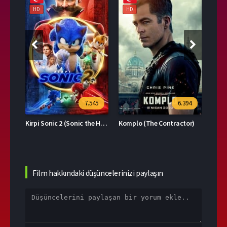
HD
HD
HD
39
7.545
6.394
Kirpi Sonic 2 (Sonic the Hedgehog 2)
Komplo (The Contractor)
Film hakkındaki düşüncelerinizi paylaşın