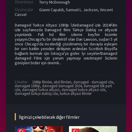
Yönetmen
Terry McDonough
Oyuncular
Gianni Capaldi
,
Samuel L. Jackson
,
Vincent
Cassel
Damaged Turkce Altyazi 1080p İzleDamaged izle 2024Film
izle sayfamızda Damaged filmi Türkçe Dublaj ve altyazılı
yayınlandı. Full hd film izleme keyfini bizimle
yaşayın.Chicago'lu bir dedektif olan Dan Lawson, suçları 5 yıl
önce Chicago'da incelediği çözülmemiş bir davayla eşleşen
bir seri katilin yeniden dirilişinin ardından Scottish Boyd'la
bağlantı kurmak için İskoçya'ya gider. İyi seyirler!Damaged
damaged Filmi için yorum yapmayı unutmayın! Sizlerin
görüşleri bizler için önemli...
Etiketler:
1080p filmler
,
abd filmleri
,
damaged - damaged izle
,
damaged 1080p
,
damaged damaged 2024
,
damaged tek part
izle
,
damaged turkce altyazi
,
damaged turkce altyazi izle
,
damaged türkçe dublaj izle
,
turkce altyazi filmler
İlginizi çekebilecek diğer filmler