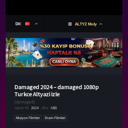
Dil:
ALTYZ Moly
Damaged 2024 – damaged 1080p
Turkce Altyazi izle
(
damaged
)
Yapım Yılı
2024
Ülke
ABD
Aksiyon Filmleri
Dram Filmleri