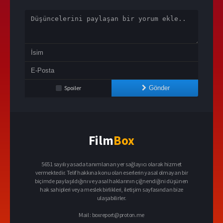
Spoiler
Gönder
Film
Box
5651 sayılı yasada tanımlanan yer sağlayıcı olarak hizmet
vermektedir. Telif hakkına konu olan eserlerin yasal olmayan bir
biçimde paylaşıldığını ve yasal haklarının çiğnendiğini düşünen
hak sahipleri veya meslek birlikleri, iletişim sayfasından bize
ulaşabilirler.
Mail :
boxreport@proton.me