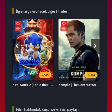
İlginizi çekebilecek diğer filmler
HD
HD
HD
39
7.545
6.394
Kirpi Sonic 2 (Sonic the Hedgehog 2)
Komplo (The Contractor)
Film hakkındaki düşüncelerinizi paylaşın