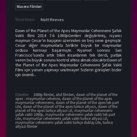
Macera Filmleri
Yönetmen
Matt Reeves
Dawn of the Planet of the Apes Maymunlar Cehennemi Şafak
Vakti filmi 2014 7.6 1080pGenleri değiştirilmiş, isyancı
maymun Cesar’ın kaçışının üzerinden on beş sene geçmiştir.
Cesar diğer maymunlarla birlikte büyük bir maymunlar
ordusu kurmayı başarmıştır. Kıyamet sonrası San
Francisco’sunda artık bilim insanlarının tek derdi, patlak
veren bu büyük sorunu kontrol altına almak olacaktır.Dawn of
the Planet of the Apes Maymunlar Cehennemi Şafak Vakti
Filmi için yorum yapmayı unutmayın! Sizlerin görüşleri bizler
için önemli...
Etiketler:
1080p filmler
,
abd filmleri
,
dawn of the planet of the
apes - maymunlar cehenne
,
dawn of the planet of the apes
maymunlar cehennemi
,
dawn of the planet of the apes tek part
izle
,
dawn of the planet of the apes turkce altyazi
,
dawn of the
planet of the apes türkçe altyazı izl
,
maymunlar cehennemi
şafak vakti 1080p
,
maymunlar cehennemi şafak vakti tek part
izle
,
maymunlar cehennemi şafak vakti turkce altyazi izl
,
maymunlar cehennemi şafak vakti türkçe dublaj izle
,
turkce
altyazi filmler