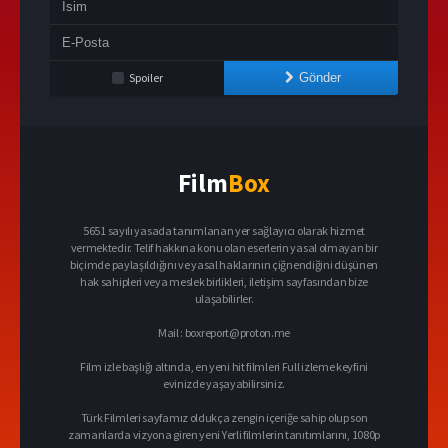
Spoiler
Gönder
Film
Box
5651 sayılı yasada tanımlanan yer sağlayıcı olarak hizmet
vermektedir. Telif hakkına konu olan eserlerin yasal olmayan bir
biçimde paylaşıldığını ve yasal haklarının çiğnendiğini düşünen
hak sahipleri veya meslek birlikleri, iletişim sayfasından bize
ulaşabilirler.
Mail :
boxreport@proton.me
Film izle başlığı altında, en yeni hit filmleri Full izleme keyfini
evinizde yaşayabilirsiniz.
Türk Filmleri sayfamız oldukça zengin içeriğe sahip olup son
zamanlarda vizyona giren yeni Yerli filmlerin tanıtımlarını, 1080p