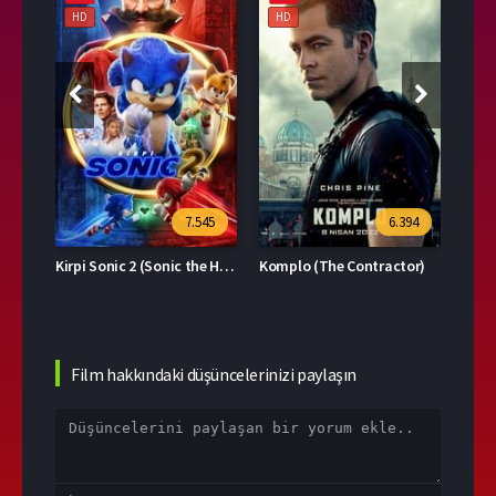
HD
HD
HD
39
7.545
6.394
Kirpi Sonic 2 (Sonic the Hedgehog 2)
Komplo (The Contractor)
Film hakkındaki düşüncelerinizi paylaşın