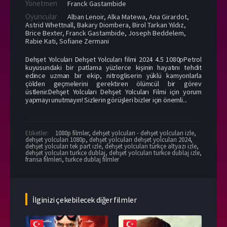
Yönetmen
Franck Gastambide
Oyuncular
Alban Lenoir
,
Alka Matewa
,
Ana Girardot
,
Astrid Whettnall
,
Bakary Diombera
,
Birol Tarkan Yıldız
,
Brice Bexter
,
Franck Gastambide
,
Joseph Beddelem
,
Rabie Kati
,
Sofiane Zermani
Dehşet Yolcuları Dehşet Yolcuları filmi 2024 4.5 1080pPetrol
kuyusundaki bir patlama yüzlerce kişinin hayatını tehdit
edince uzman bir ekip, nitrogliserin yüklü kamyonlarla
çölden geçmelerini gerektiren ölümcül bir görev
üstlenir.Dehşet Yolcuları Dehşet Yolcuları Filmi için yorum
yapmayı unutmayın! Sizlerin görüşleri bizler için önemli...
Etiketler:
1080p filmler
,
dehşet yolcuları - dehşet yolcuları izle
,
dehşet yolcuları 1080p
,
dehşet yolcuları dehşet yolcuları 2024
,
dehşet yolcuları tek part izle
,
dehşet yolcuları türkçe altyazı izle
,
dehşet yolcuları turkce dublaj
,
dehşet yolcuları turkce dublaj izle
,
fransa filmleri
,
turkce dublaj filmler
İlginizi çekebilecek diğer filmler