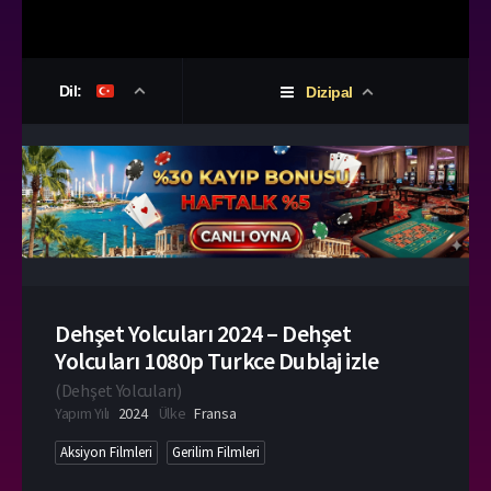
Dil:
Dizipal
Dehşet Yolcuları 2024 – Dehşet
Yolcuları 1080p Turkce Dublaj izle
(
Dehşet Yolcuları
)
Yapım Yılı
2024
Ülke
Fransa
Aksiyon Filmleri
Gerilim Filmleri