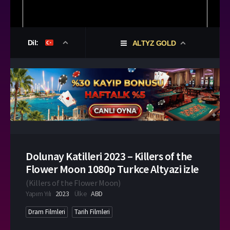
Dil:
ALTYZ GOLD
Dolunay Katilleri 2023 – Killers of the
Flower Moon 1080p Turkce Altyazi izle
(
Killers of the Flower Moon
)
Yapım Yılı
2023
Ülke
ABD
Dram Filmleri
Tarih Filmleri