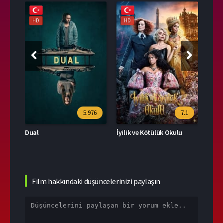
HD
HD
HD
39
5.976
7.1
Dual
İyilik ve Kötülük Okulu
Film hakkındaki düşüncelerinizi paylaşın