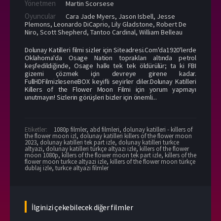
Yönetmen
Martin Scorsese
Oyuncular
Cara Jade Myers
,
Jason Isbell
,
Jesse
Plemons
,
Leonardo DiCaprio
,
Lily Gladstone
,
Robert De
Niro
,
Scott Shepherd
,
Tantoo Cardinal
,
William Belleau
Dolunay Katilleri filmi sizler için Siteadresi.Com'da1920'lerde
Oklahoma'da Osage Nation toprakları altında petrol
keşfedildiğinde, Osage halkı tek tek öldürülür; ta ki FBI
gizemi çözmek için devreye girene kadar.
FullHDFilmizleseneBOX keyifli seyirler diler.Dolunay Katilleri
Killers of the Flower Moon Filmi için yorum yapmayı
unutmayın! Sizlerin görüşleri bizler için önemli...
Etiketler:
1080p filmler
,
abd filmleri
,
dolunay katilleri - killers of
the flower moon izl
,
dolunay katilleri killers of the flower moon
2023
,
dolunay katilleri tek part izle
,
dolunay katilleri turkce
altyazi
,
dolunay katilleri türkçe altyazı izle
,
killers of the flower
moon 1080p
,
killers of the flower moon tek part izle
,
killers of the
flower moon turkce altyazi izle
,
killers of the flower moon türkçe
dublaj izle
,
turkce altyazi filmler
İlginizi çekebilecek diğer filmler