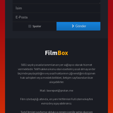
Spoiler
Gönder
Film
Box
5651 sayılı yasada tanımlanan yer sağlayıcı olarak hizmet
vermektedir. Telif hakkına konu olan eserlerin yasal olmayan bir
biçimde paylaşıldığını ve yasal haklarının çiğnendiğini düşünen
hak sahipleri veya meslek birlikleri, iletişim sayfasından bize
ulaşabilirler.
Mail :
boxreport@proton.me
Film izle başlığı altında, en yeni hit filmleri Full izleme keyfini
evinizde yaşayabilirsiniz.
Türk Filmleri sayfamız oldukça zengin içeriğe sahip olup son