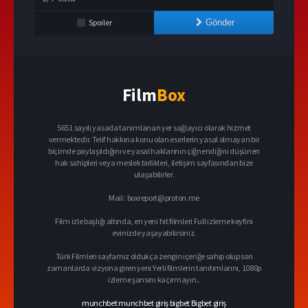
Spoiler
Gönder
Film
Box
5651 sayılı yasada tanımlanan yer sağlayıcı olarak hizmet
vermektedir. Telif hakkına konu olan eserlerin yasal olmayan bir
biçimde paylaşıldığını ve yasal haklarının çiğnendiğini düşünen
hak sahipleri veya meslek birlikleri, iletişim sayfasından bize
ulaşabilirler.
Mail :
boxreport@proton.me
Film izle başlığı altında, en yeni hit filmleri Full izleme keyfini
evinizde yaşayabilirsiniz.
Türk Filmleri sayfamız oldukça zengin içeriğe sahip olup son
zamanlarda vizyona giren yeni Yerli filmlerin tanıtımlarını, 1080p
izleme şansını kaçırmayın..
munchbet
munchbet giriş
bigbet
Bigbet giriş