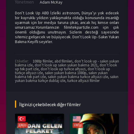
Yönetmen
Adam McKay
Don’t Look Up ABD İzleİki astronom, Dünya’yı yok edecek
bir kuyruklu yıldızın yaklaşmakta olduğu konusunda insanlığı
uyarmak için bir medya turuna çıkar, ancak hiç kimse onları
umursamaz.Yorumlarınızın filmitekpartizle.com için çok
önemli olduğunu unutmayın. Sizlerin desteği sayesinde
sitemiz gelişecek ve büyüyecek. Don’t Look Up -Sakın Yukarı
Bakma Keyifli seyirler.
Etiketler:
1080p filmler
,
abd filmleri
,
don’t look up - sakın yukarı
bakma izle
,
don’t look up sakın yukarı bakma 2021
,
don’t look
up tek part izle
,
don’t look up turkce altyazi
,
don’t look up
türkçe altyazı izle
,
sakın yukarı bakma 1080p
,
sakın yukarı
bakma tek part izle
,
sakın yukarı bakma turkce altyazi izle
,
sakın
yukarı bakma türkçe dublaj izle
,
turkce altyazi filmler
İlginizi çekebilecek diğer filmler
1080p
1080p
108