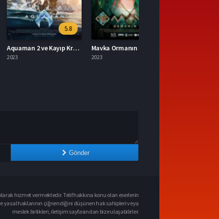
5.8
7
Aquaman 2 ve Kayıp Krallık 2023 – Aquaman 2 ve Kayıp Krallık 1080p Turkce Dublaj izle
Mavka Ormanın Şarkısı 2023 – Yerli Film 1080p Turkce Dublaj izle
2023
Gönder
larak hizmet vermektedir. Telif hakkına konu olan eserlerin
ve yasal haklarının çiğnendiğini düşünen hak sahipleri veya
meslek birlikleri, iletişim sayfasından bize ulaşabilirler.