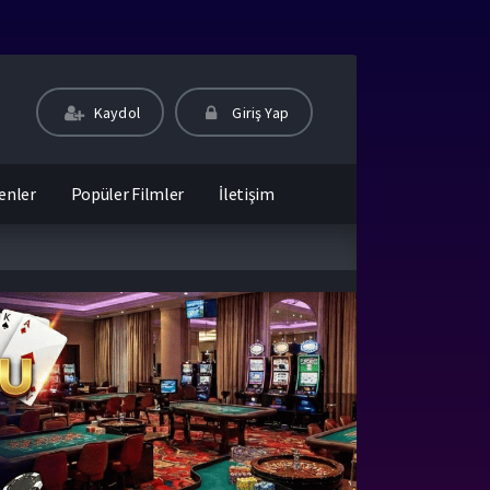
Kaydol
Giriş Yap
enler
Popüler Filmler
İletişim