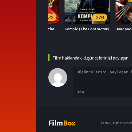
7.545
6.394
Kirpi Sonic 2 (Sonic the Hedgehog 2)
Komplo (The Contractor)
Film hakkındaki düşüncelerinizi paylaşın
Film
Box
© 2026, Tüm Hakları S