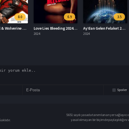
8.0
6.9
3.5
Deadpool & Wolverine Deadpool 3
Love Lies Bleeding 2024 – Aşk Kanayan Yalanlardır 1080p Turkce Dublaj izle
Ay’dan Gelen Felaket 2024 – Ay’dan Gelen Felaket 1080p Turkce Dublaj izle
2024
2024
2023
Spoiler
5651 sayılı yasada tanımlanan yer sağlayıcı o
yasal olmayan bir biçimde paylaşıldığını 
aklıdır.