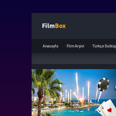
Film
Box
Anasayfa
Film Arşivi
Türkçe Dublaj