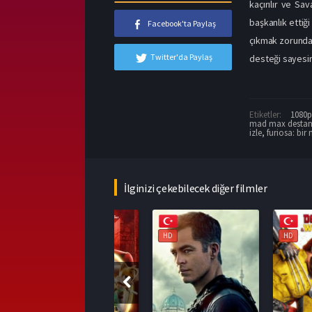
kaçırılır ve S
başkanlık ettiğ
Facebook'ta Paylaş
çıkmak zorunda k
Twitter'da Paylaş
desteği sayesin
Etiketler:
1080p 
mad max destanı 
izle
,
furiosa: bir
İlginizi çekebilecek diğer filmler
HD
HD
HD