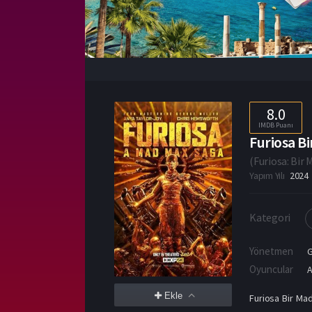
8.0
IMDB Puanı
Furiosa Bi
(
Furiosa: Bir
Yapım Yılı
2024
Kategori
Yönetmen
G
Oyuncular
A
Ekle
Furiosa Bir Mad