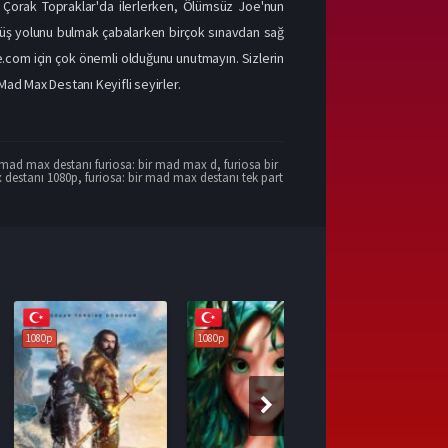
. Çorak Topraklar'da ilerlerken, Ölümsüz Joe'nun
dönüş yolunu bulmak çabalarken birçok sınavdan sağ
le.com için çok önemli olduğunu unutmayın. Sizlerin
ad Max Destanı Keyifli seyirler.
r mad max destanı furiosa: bir mad max d
,
furiosa bir
x destanı 1080p
,
furiosa: bir mad max destanı tek part
1080p