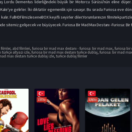
avaş Lordu Dementus liderliğindeki büyük bir Motorcu Sürüsü'nün eline düşer
i Kale'ye gelirler. İki diktatör egemenlik için savaşır. Bu sırada Furiosa eve 
alır. FullHDFilmizleseneBOX keyifli seyirler diler.Yorumlarınızın filmitekpartiz
de sitemiz gelişecek ve büyüyecek. Furiosa Bir Mad Max Destanı -Furiosa: Bir M
filmler
,
abd filmleri
,
furiosa bir mad max destanı - furiosa: bir mad max
,
furiosa bi
türkçe altyazı izle
,
furiosa bir mad max destanı turkce dublaj
,
furiosa: bir mad ma
 mad max destanı turkce dublaj izle
,
turkce dublaj filmler
1080p
1080p
1080p