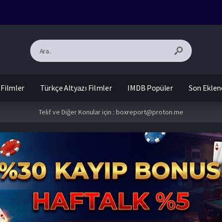
 Filmler
Türkçe Altyazı Filmler
IMDB Popüler
Son Eklen
Telif ve Diğer Konular için :
boxreport@proton.me