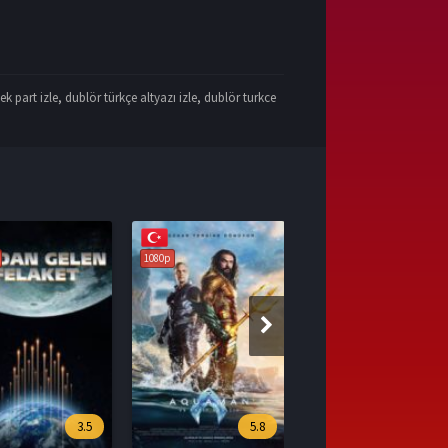
ek part izle
,
dublör türkçe altyazı izle
,
dublör turkce
1080p
5.8
7