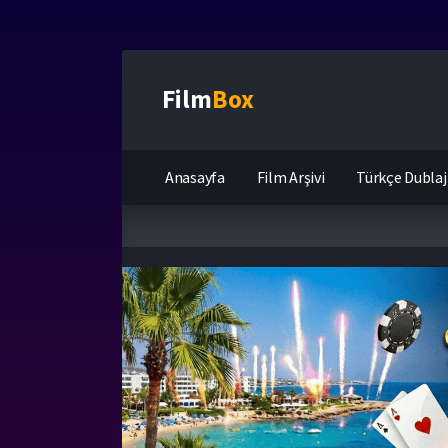
Film
Box
Anasayfa
Film Arşivi
Türkçe Dublaj