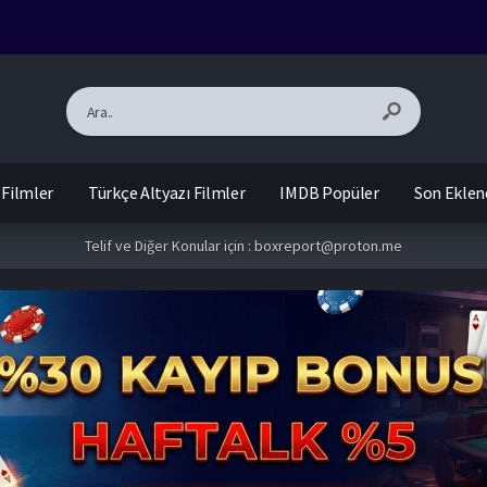
 Filmler
Türkçe Altyazı Filmler
IMDB Popüler
Son Eklen
Telif ve Diğer Konular için :
boxreport@proton.me