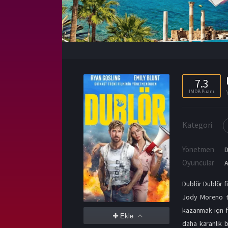
7.3
IMDB Puanı
Kategori
Yönetmen
D
Oyuncular
A
Dublör Dublör fi
Jody Moreno tar
kazanmak için f
Ekle
daha karanlık b