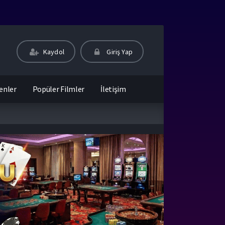
Kaydol
Giriş Yap
enler
Popüler Filmler
İletişim