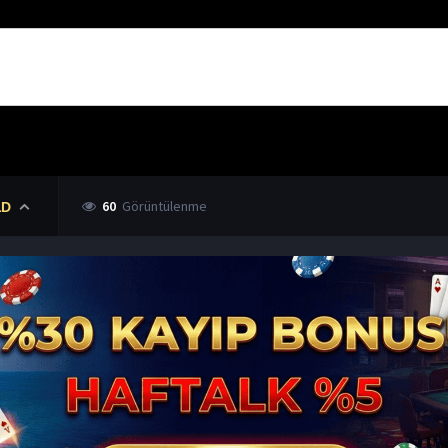
60
Görüntülenme
LD