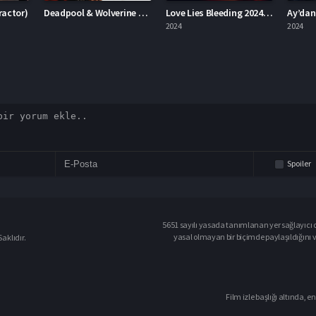
Deadpool & Wolverine Deadpool 3
Love Lies Bleeding 2024 – Aşk Kanayan Yalanlardır 1080p Turkce Dublaj izle
Ay’dan Gelen Felaket 2024 – Ay’dan Gelen Felaket 1080p Turkce Dublaj izle
2024
2024
2023
Spoiler
5651 sayılı yasada tanımlanan yer sağlayıcı o
yasal olmayan bir biçimde paylaşıldığını 
aklıdır.
Film izle başlığı altında, en