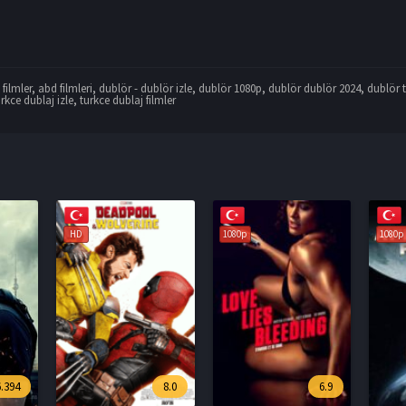
filmler
,
abd filmleri
,
dublör - dublör izle
,
dublör 1080p
,
dublör dublör 2024
,
dublör t
rkce dublaj izle
,
turkce dublaj filmler
1080p
1080p
1080p
8.0
6.9
3.5