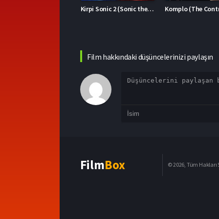
Kirpi Sonic 2 (Sonic the Hedgehog 2)
Komplo (The Contractor)
Film hakkındaki düşüncelerinizi paylaşın
Film
Box
© 2026, Tüm Hakları S