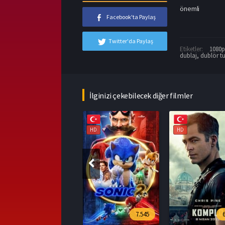
önemli
Facebook'ta Paylaş
Twitter'da Paylaş
Etiketler:
1080p 
dublaj
,
dublör tu
İlginizi çekebilecek diğer filmler
HD
HD
HD
7.545
6.394