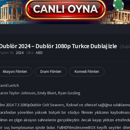
Dublör 2024 – Dublör 1080p Turkce Dublaj izle
(
Dub
Yapım Yılı
2024
Ülke
ABD
Aksiyon Filmleri
Dram Filmleri
Komedi Filmleri
avid Leitch
aron Taylor-Johnson
,
Emily Blunt
,
Ryan Gosling
lmi 2024 7.3 1080pDublör Colt Seavers, fiziksel ve zihinsel sağlığına odaklanmak 
afından yönetilen yüksek bütçeli bir stüdyo filminin yıldızının kaybolmasıy
ilmin en çılgın aksiyon sahnelerini gerçekleştirir. Ancak kayıp yıldızın etrafı
ir suç komplosunun içinde bulur. FullHDFilmizleseneBOX keyifli seyirler diler.