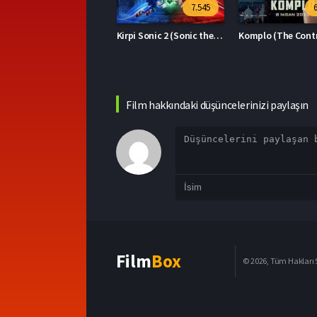
7.545
6.394
Kirpi Sonic 2 (Sonic the Hedgehog 2)
Komplo (The Contractor)
Film hakkındaki düşüncelerinizi paylaşın
Film
Box
© 2026, Tüm Hakları S