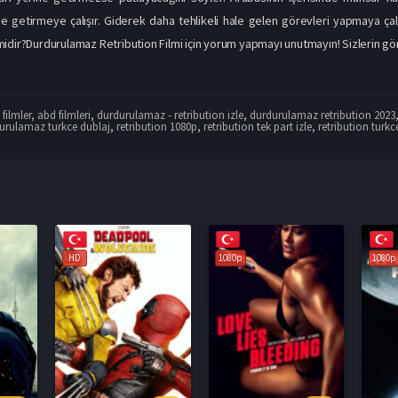
ine getirmeye çalışır. Giderek daha tehlikeli hale gelen görevleri yapmaya ç
dir?Durdurulamaz Retribution Filmi için yorum yapmayı unutmayın! Sizlerin görüş
filmler
,
abd filmleri
,
durdurulamaz - retribution izle
,
durdurulamaz retribution 2023
urulamaz turkce dublaj
,
retribution 1080p
,
retribution tek part izle
,
retribution turkc
1080p
1080p
1080p