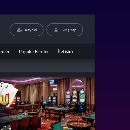
Kaydol
Giriş Yap
enler
Popüler Filmler
İletişim