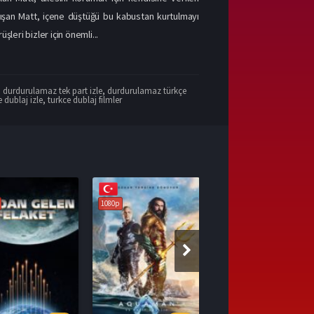
alışan Matt, içene düştüğü bu kabustan kurtulmayı
leri bizler için önemli...
,
durdurulamaz tek part izle
,
durdurulamaz türkçe
e dublaj izle
,
turkce dublaj filmler
1080p