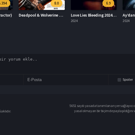
8.0
6.9
3.5
Deadpool & Wolverine Deadpool 3
Love Lies Bleeding 2024 – Aşk Kanayan Yalanlardır 1080p Turkce Dublaj izle
Ay’dan Gelen Felaket 2024 – Ay’dan Gelen Felaket 1080p Turkce Dublaj izle
2024
2024
2023
Spoiler
5651 sayılı yasada tanımlanan yer sağlayıcı o
yasal olmayan bir biçimde paylaşıldığını 
aklıdır.