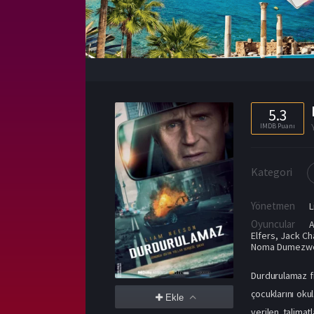
5.3
IMDB Puanı
Kategori
Yönetmen
Oyuncular
A
Elfers
,
Jack C
Noma Dumezw
Durdurulamaz fil
çocuklarını oku
Ekle
verilen talimat