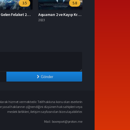
5.8
7
Aquaman 2 ve Kayıp Krallık 2023 – Aquaman 2 ve Kayıp Krallık 1080p Turkce Dublaj izle
Mavka Ormanın Şarkısı 2023 – Yerli Film 1080p Turkce Dublaj izle
2023
Gönder
larak hizmet vermektedir. Telif hakkına konu olan eserlerin
ve yasal haklarının çiğnendiğini düşünen hak sahipleri veya
meslek birlikleri, iletişim sayfasından bize ulaşabilirler.
Mail :
boxreport@proton.me