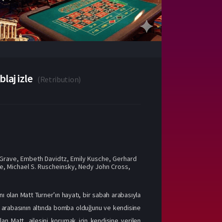
laj izle
(
Retribution
)
 Grave
,
Embeth Davidtz
,
Emily Kusche
,
Gerhard
ne
,
Michael S. Ruscheinsky
,
Nedy John Cross
,
nı olan Matt Turner’ın hayatı, bir sabah arabasıyla
ona arabasının altında bomba olduğunu ve kendisine
lan Matt, ailesini korumak için kendisine verilen