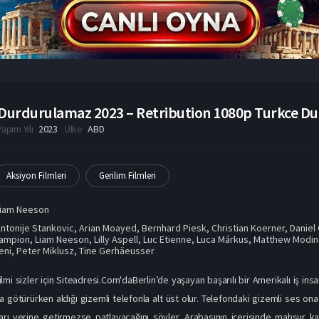
Durdurulamaz 2023 – Retribution 1080p Turkce Dub
Yapım Yılı
2023
Ülke
ABD
Aksiyon Filmleri
Gerilim Filmleri
Liam Neeson
ntonije Stankovic
,
Arian Moayed
,
Bernhard Piesk
,
Christian Koerner
,
Daniel
hampion
,
Liam Neeson
,
Lilly Aspell
,
Luc Etienne
,
Luca Márkus
,
Matthew Modi
eni
,
Peter Miklusz
,
Tine Gerhäeusser
mi sizler için Siteadresi.Com'daBerlin’de yaşayan başarılı bir Amerikalı iş insa
la götürürken aldığı gizemli telefonla alt üst olur. Telefondaki gizemli ses 
ları yerine getirmezse patlayacağını söyler. Arabasının içerisinde mahsur ka