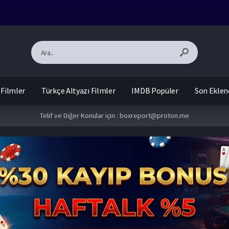
 Filmler
Türkçe Altyazı Filmler
IMDB Popüler
Son Eklen
Telif ve Diğer Konular için :
boxreport@proton.me