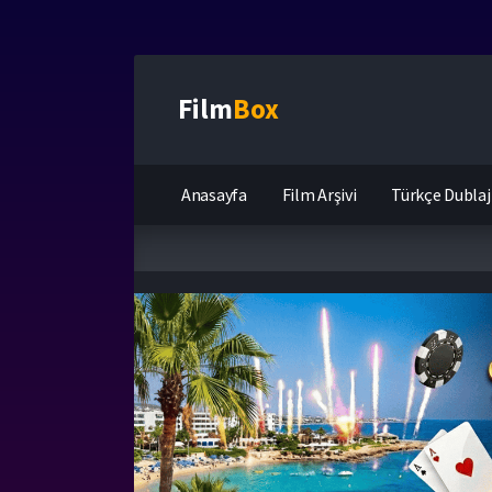
Film
Box
Anasayfa
Film Arşivi
Türkçe Dublaj