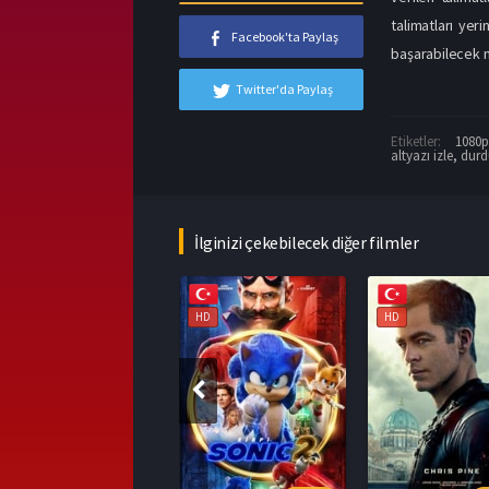
talimatları yer
Facebook'ta Paylaş
başarabilecek mi
Twitter'da Paylaş
Etiketler:
1080p 
altyazı izle
,
durd
İlginizi çekebilecek diğer filmler
HD
HD
HD