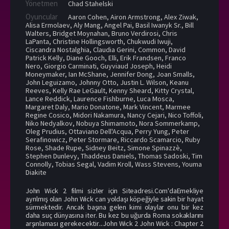
Yönetmen
Chad Stahelski
Oyuncular
Aaron Cohen
,
Airon Armstrong
,
Alex Ziwak
,
Alisa Ermolaev
,
Aly Mang
,
Angel Pai
,
Basil Iwanyk Sr.
,
Bill
Walters
,
Bridget Moynahan
,
Bruno Verdirosi
,
Chris
LaPanta
,
Christine Hollingsworth
,
Chukwudi Iwuji
,
Ciscandra Nostalghia
,
Claudia Gerini
,
Common
,
David
Patrick Kelly
,
Diane Gooch
,
Elli
,
Erik Frandsen
,
Franco
Nero
,
Giorgio Carminati
,
Guyviaud Joseph
,
Heidi
Moneymaker
,
Ian McShane
,
Jennifer Dong
,
Joan Smalls
,
John Leguizamo
,
Johnny Otto
,
Justin L. Wilson
,
Keanu
Reeves
,
Kelly Rae LeGault
,
Kenny Sheard
,
Kitty Crystal
,
Lance Reddick
,
Laurence Fishburne
,
Luca Mosca
,
Margaret Daly
,
Mario Donatone
,
Mark Vincent
,
Marmee
Regine Cosico
,
Midori Nakamura
,
Nancy Cejari
,
Nico Toffoli
,
Niko Nedyalkov
,
Nobuya Shimamoto
,
Nora Sommerkamp
,
Oleg Prudius
,
Ottaviano Dell'Acqua
,
Perry Yung
,
Peter
Serafinowicz
,
Peter Stormare
,
Riccardo Scamarcio
,
Ruby
Rose
,
Shade Rupe
,
Sidney Beitz
,
Simone Spinazzè
,
Stephen Dunlevy
,
Thaddeus Daniels
,
Thomas Sadoski
,
Tim
Connolly
,
Tobias Segal
,
Vadim Kroll
,
Wass Stevens
,
Youma
Diakite
John Wick 2 filmi sizler için Siteadresi.Com'daEmekliye
ayrılmış olan John Wick can yoldaşı köpeğiyle sakin bir hayat
sürmektedir. Ancak başına gelen kimi olaylar onu bir kez
daha suç dünyasına iter. Bu kez bu uğurda Roma sokaklarını
arşınlaması gerekecektir...John Wick 2 John Wick : Chapter 2