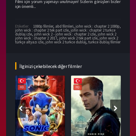
Filmi için yorum yapmayı unutmayın! Sizlerin görüşleri bizler
için önemli...
Etiketler:
1080p filmler
,
abd filmleri
,
john wick : chapter 2 1080p
,
john wick : chapter 2 tek part izle
,
john wick : chapter 2 turkce
dublaj izle
,
john wick 2 - john wick : chapter 2 izle
,
john wick 2
john wick : chapter 2 2017
,
john wick 2 tek part izle
,
john wick 2
türkçe altyazı izle
,
john wick 2 turkce dublaj
,
turkce dublaj filmler
İlginizi çekebilecek diğer filmler
HD
HD
HD