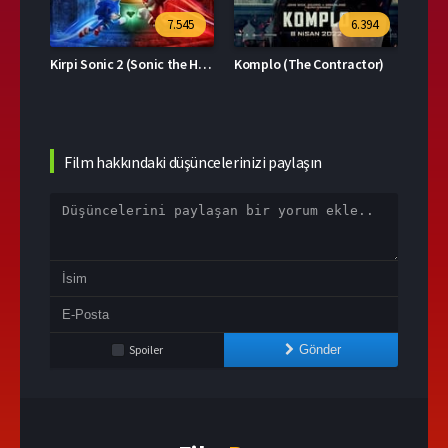
39
7.545
6.394
Kirpi Sonic 2 (Sonic the Hedgehog 2)
Komplo (The Contractor)
Film hakkındaki düşüncelerinizi paylaşın
Spoiler
Gönder