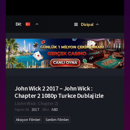
Dil:
Dizipal
John Wick 2 2017 – John Wick :
Chapter 2 1080p Turkce Dublaj izle
(
John Wick : Chapter 2
)
Yapım Yılı
2017
Ülke
ABD
Aksiyon Filmleri
Gerilim Filmleri