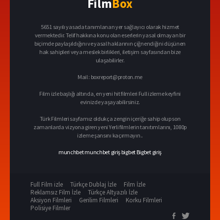
Film
Box
5651 sayılı yasada tanımlanan yer sağlayıcı olarak hizmet
vermektedir. Telif hakkına konu olan eserlerin yasal olmayan bir
biçimde paylaşıldığını ve yasal haklarının çiğnendiğini düşünen
hak sahipleri veya meslek birlikleri, iletişim sayfasından bize
ulaşabilirler.
Mail :
boxreport@proton.me
Film izle başlığı altında, en yeni hit filmleri Full izleme keyfini
evinizde yaşayabilirsiniz.
Türk Filmleri sayfamız oldukça zengin içeriğe sahip olup son
zamanlarda vizyona giren yeni Yerli filmlerin tanıtımlarını, 1080p
izleme şansını kaçırmayın..
munchbet
munchbet giriş
bigbet
Bigbet giriş
Full Film izle
Türkçe Dublaj İzle
Film İzle
Reklamsız Film İzle
Türkçe Altyazılı İzle
Aksiyon Filmleri
Gerilim Filmleri
Korku Filmleri
Polisiye Filmler